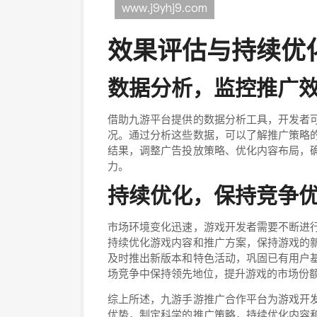
效果评估与持续优
数据分析，监控推广
借助九游平台提供的数据分析工具，开发者
况。通过分析这些数据，可以了解推广策略
结果，调整广告投放策略、优化内容布局，
力。
持续优化，保持竞争
市场环境变化迅速，游戏开发者需要不断进
持续优化游戏内容和推广方案，保持游戏的
及时推出新版本和特色活动，巩固已有用户
场竞争中保持领先地位，提升游戏的市场份
综上所述，九游手游推广合作平台为游戏开
优势，制定科学的推广策略，持续优化内容