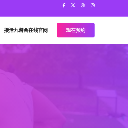
接洽
九游会在线官网
现在预约