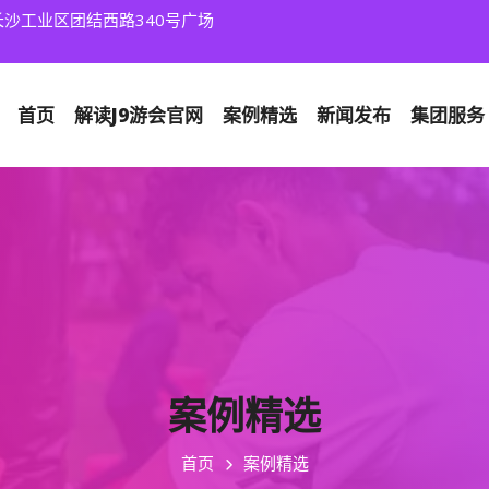
沙工业区团结西路340号广场
首页
解读
J9游会官网
案例精选
新闻发布
集团服务
案例精选
首页
案例精选