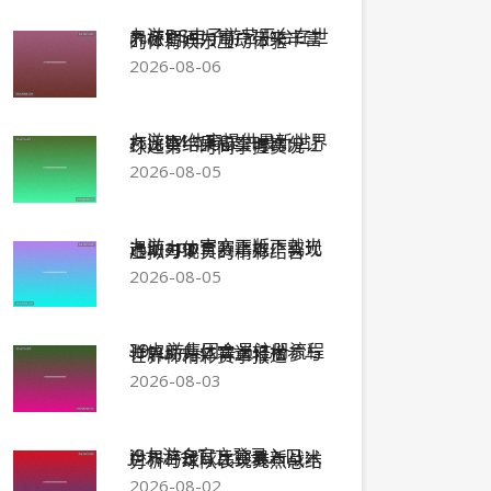
九游PS电子游艺平台在世界杯期间为用户带来丰富的体育娱乐互动体验
2026-08-06
九游IM体育提供最新世界杯比赛结果和实时比分让球迷第一时间掌握赛况
2026-08-05
九游app官方正版下载光遇助力体育赛事推广实现虚拟与现实的精彩结合
2026-08-05
J9九游集团会员注册流程详解助力体育迷轻松参与世界杯精彩赛事报道
2026-08-03
j9九游会官方登录入口：世界杯足球比赛最新战术分析与球队表现亮点总结
2026-08-02