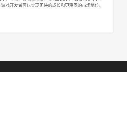
，游戏开发者可以实现更快的成长和更稳固的市场地位。
联系方式
读
j9游会官网
地址:
长沙工业区团结西路34
电话:
13347529775
例精选