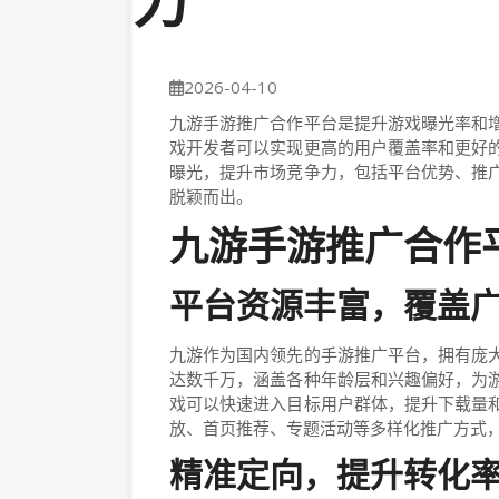
力
2026-04-10
九游手游推广合作平台是提升游戏曝光率和
戏开发者可以实现更高的用户覆盖率和更好
曝光，提升市场竞争力，包括平台优势、推
脱颖而出。
九游手游推广合作
平台资源丰富，覆盖
九游作为国内领先的手游推广平台，拥有庞
达数千万，涵盖各种年龄层和兴趣偏好，为
戏可以快速进入目标用户群体，提升下载量
放、首页推荐、专题活动等多样化推广方式
精准定向，提升转化