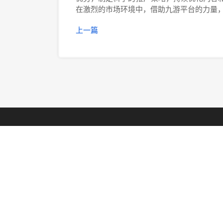
在激烈的市场环境中，借助九游平台的力量
上一篇
导航
解
j9游会官网|九游会在线官网 - (中国)
案
鄂尔多斯市j9游会官网集团有限责任