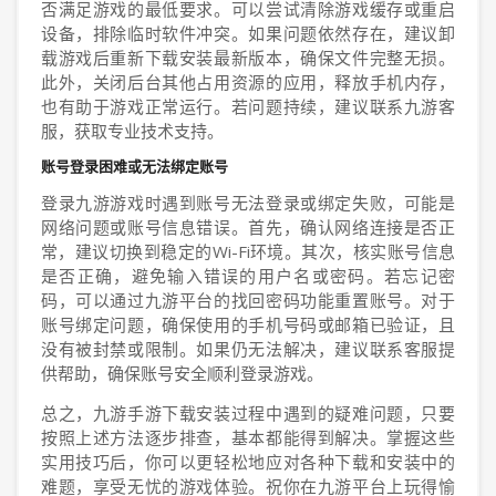
否满足游戏的最低要求。可以尝试清除游戏缓存或重启
设备，排除临时软件冲突。如果问题依然存在，建议卸
载游戏后重新下载安装最新版本，确保文件完整无损。
此外，关闭后台其他占用资源的应用，释放手机内存，
也有助于游戏正常运行。若问题持续，建议联系九游客
服，获取专业技术支持。
账号登录困难或无法绑定账号
登录九游游戏时遇到账号无法登录或绑定失败，可能是
网络问题或账号信息错误。首先，确认网络连接是否正
常，建议切换到稳定的Wi-Fi环境。其次，核实账号信息
是否正确，避免输入错误的用户名或密码。若忘记密
码，可以通过九游平台的找回密码功能重置账号。对于
账号绑定问题，确保使用的手机号码或邮箱已验证，且
没有被封禁或限制。如果仍无法解决，建议联系客服提
供帮助，确保账号安全顺利登录游戏。
总之，九游手游下载安装过程中遇到的疑难问题，只要
按照上述方法逐步排查，基本都能得到解决。掌握这些
实用技巧后，你可以更轻松地应对各种下载和安装中的
难题，享受无忧的游戏体验。祝你在九游平台上玩得愉