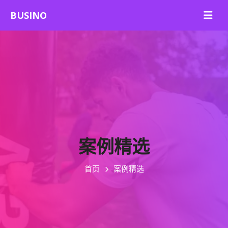
案例精选
首页
案例精选