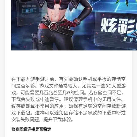
在下载九游手游之前，首先要确认手机或平板的存储空
间是否足够。游戏文件通常较大，尤其是一些3D大型游
戏，可能需要几百兆甚至几G的空间。若存储空间不足，
下载会失败或中途暂停。建议清理手机中的无用文件、
缓存或卸载不常用的应用，确保有足够的空间存放新游
戏下载包。这样可以避免因存储不足导致的下载中断或
安装失败问题，提升下载体验。
检查网络连接是否稳定