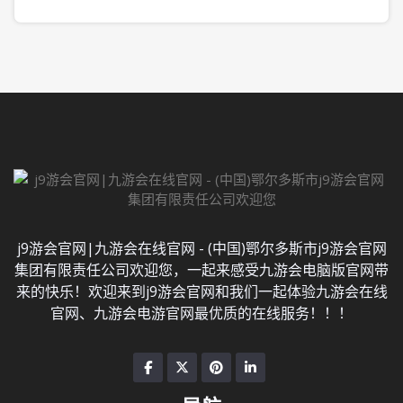
j9游会官网|九游会在线官网 - (中国)鄂尔多斯市j9游会官网
集团有限责任公司欢迎您，一起来感受九游会电脑版官网带
来的快乐！欢迎来到j9游会官网和我们一起体验九游会在线
官网、九游会电游官网最优质的在线服务！！！