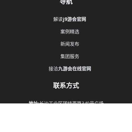
导航
解读
j9游会官网
案例精选
新闻发布
集团服务
接洽
九游会在线官网
联系方式
地址:
长沙工业区团结西路340号广场
电话:
13347529775
邮箱:
k8f88comsaturated@gmail.com