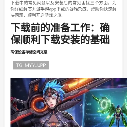
下载中的常见问题以及安装后的常见困扰三个方面，为
你详细解答九游手游app下载的疑难杂症，帮助你快速解
决问题，顺利开启游戏之旅。
下载前的准备工作：确
保顺利下载安装的基础
确保设备存储空间充足