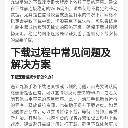
九游手游的下载速度很大程度上依赖于网络环境。建议
在下载前连接稳定的Wi-Fi网络，避免使用不稳定的移动
数据，尤其是在信号较差或流量有限的情况下。网络不
稳定会导致下载中断、卡顿甚至下载失败。可以尝试重
启路由器或切换到更稳定的网络环境，确保下载过程顺
畅无阻。稳定的网络连接是保证九游手游顺利下载安装
的重要前提。
下载过程中常见问题及
解决方案
下载速度慢或卡顿怎么办？
遇到九游手游下载速度慢或卡顿的问题，首先要确认网
络连接是否正常。可以尝试切换到更快的Wi-Fi，或者关
闭其他占用带宽的应用程序。此外，清理手机后台运行
的程序，释放系统资源，也有助于提升下载速度。如果
问题依然存在，可以尝试暂停下载，等待几分钟后再重
新开始。有时候，九游平台的服务器繁忙也会影响下载
速度，建议避开高峰时段进行下载，确保下载体验更加