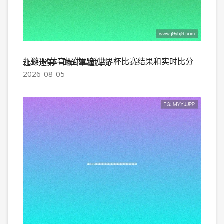
九游IM体育提供最新世界杯比赛结果和实时比分让球迷第一时间掌握赛况
2026-08-05