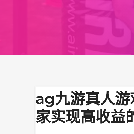
ag九游真人
家实现高收益