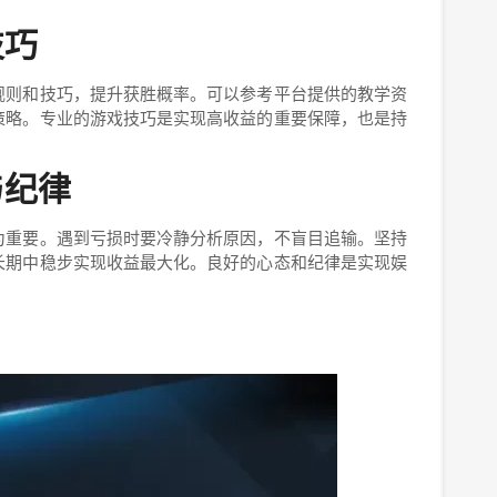
技巧
规则和技巧，提升获胜概率。可以参考平台提供的教学资
策略。专业的游戏技巧是实现高收益的重要保障，也是持
与纪律
为重要。遇到亏损时要冷静分析原因，不盲目追输。坚持
长期中稳步实现收益最大化。良好的心态和纪律是实现娱