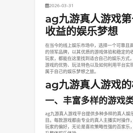
2026-03-31
ag九游真人游戏
收益的娱乐梦想
在当今的线上娱乐市场中，选择一个可靠且高
的领军品牌，以其优质的游戏体验和稳定的
玩家，都能在这里找到适合自己的娱乐方式，
游戏的优势、玩法特色以及如何利用平台实
属于自己的娱乐梦想之旅。
ag九游真人游戏
一、丰富多样的游戏
ag九游真人游戏平台提供多种多样的真人娱
目。每款游戏都由专业的真人主播实时操作
玩家的偏好，无论是喜欢策略性强的百家乐