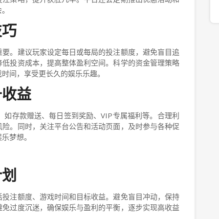
会。
技巧
重要。建议玩家设定每日或每局的投注额度，避免盲目追
降低投资成本，提高整体盈利空间。科学的资金管理策略
戏时间，享受更长久的娱乐乐趣。
升收益
，如存款赠送、每日签到奖励、VIP专属福利等。合理利
风险。同时，关注平台公告和活动页面，及时参与各种促
娱乐梦想。
计划
括投注额度、游戏时间和目标收益。避免盲目冲动，保持
避免过度沉迷，确保娱乐与盈利的平衡，逐步实现高收益