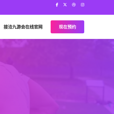
接洽
九游会在线官网
现在预约