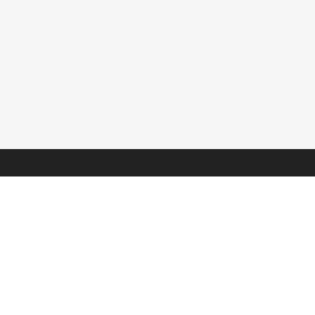
邮箱订阅
0号广场
提交