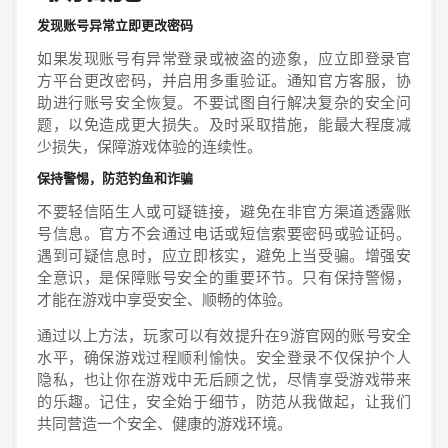
发现账号异常立即更改密码
如果发现账号有异常登录或被盗的迹象，应立即登录官
方平台更改密码，并启用多重验证。通知官方客服，协
助进行账号安全恢复。不要试图自行解决复杂的安全问
题，以免造成更大损失。及时采取措施，能最大程度减
少损失，保障游戏体验的连续性。
保持警惕，防范钓鱼和诈骗
不要轻信陌生人或可疑链接，避免在非官方渠道透露账
号信息。官方不会通过电话或短信索要密码或验证码。
遇到可疑信息时，应立即核实，避免上当受骗。增强安
全意识，是保障账号安全的重要环节。只有保持警惕，
才能在游戏中享受安全、顺畅的体验。
通过以上方法，玩家可以有效提升在9游官网的账号安全
水平，确保游戏过程顺利愉快。安全登录不仅保护个人
隐私，也让你在游戏中无后顾之忧，尽情享受游戏带来
的乐趣。记住，安全始于细节，防范从我做起，让我们
共同营造一个安全、健康的游戏环境。