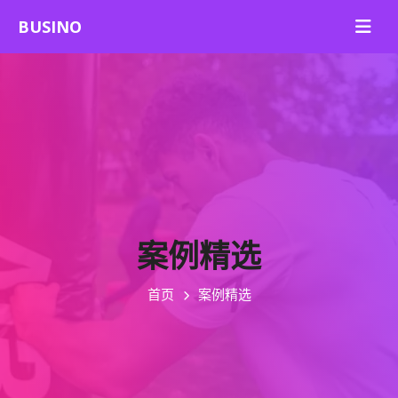
案例精选
首页
案例精选