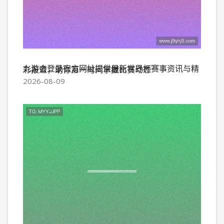
九游会登录官方网址提供最新世界杯赛事资讯与精彩报道，助你第一时间掌握比赛动态
2026-08-09