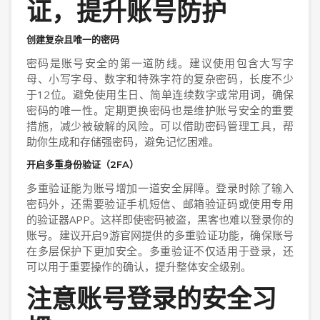
证，提升账号防护
创建复杂且唯一的密码
密码是账号安全的第一道防线。建议使用包含大写字
母、小写字母、数字和特殊字符的复杂密码，长度不少
于12位。避免使用生日、简单连续数字或常用词，确保
密码的唯一性。定期更换密码也是维护账号安全的重要
措施，减少被破解的风险。可以借助密码管理工具，帮
助你生成和存储强密码，避免记忆困难。
开启多重身份验证（2FA）
多重验证能为账号增加一道安全屏障。登录时除了输入
密码外，还需要验证手机短信、邮箱验证码或使用专用
的验证器APP。这样即使密码被盗，黑客也难以登录你的
账号。建议开启9游官网提供的多重验证功能，确保账号
在多层保护下更加安全。多重验证不仅适用于登录，还
可以用于重要操作的确认，提升整体安全级别。
注意账号登录的安全习