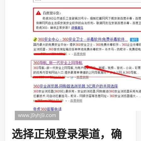
选择正规登录渠道，确