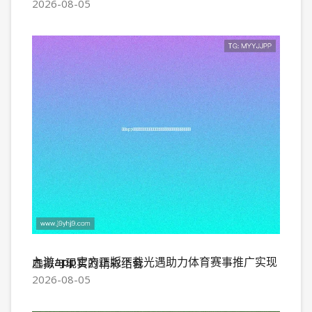
2026-08-05
九游app官方正版下载光遇助力体育赛事推广实现虚拟与现实的精彩结合
2026-08-05