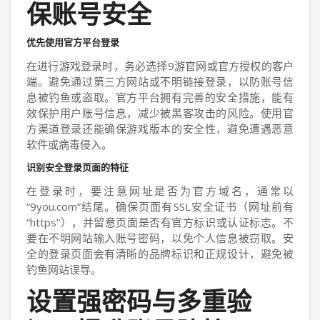
保账号安全
优先使用官方平台登录
在进行游戏登录时，务必选择9游官网或官方授权的客户
端。避免通过第三方网站或不明链接登录，以防账号信
息被钓鱼或盗取。官方平台拥有完善的安全措施，能有
效保护用户账号信息，减少被黑客攻击的风险。使用官
方渠道登录还能确保游戏版本的安全性，避免遭遇恶意
软件或病毒侵入。
识别安全登录页面的特征
在登录时，要注意网址是否为官方域名，通常以
“9you.com”结尾。确保页面有SSL安全证书（网址前有
“https”），并留意页面是否有官方标识或认证标志。不
要在不明网站输入账号密码，以免个人信息被窃取。安
全的登录页面会有清晰的品牌标识和正规设计，避免被
钓鱼网站误导。
设置强密码与多重验