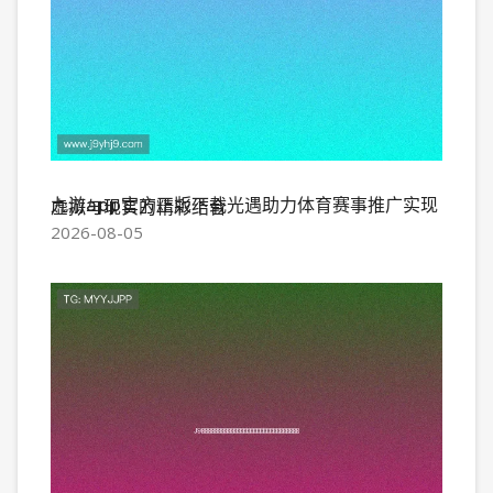
九游app官方正版下载光遇助力体育赛事推广实现虚拟与现实的精彩结合
2026-08-05