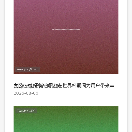
九游PS电子游艺平台在世界杯期间为用户带来丰富的体育娱乐互动体验
2026-08-06