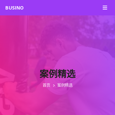
案例精选
首页
案例精选