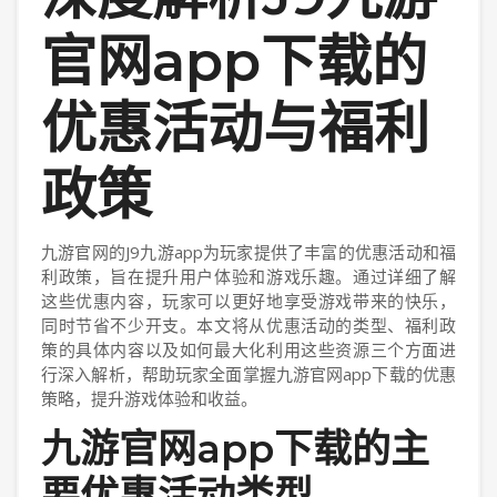
官网app下载的
优惠活动与福利
政策
九游官网的J9九游app为玩家提供了丰富的优惠活动和福
利政策，旨在提升用户体验和游戏乐趣。通过详细了解
这些优惠内容，玩家可以更好地享受游戏带来的快乐，
同时节省不少开支。本文将从优惠活动的类型、福利政
策的具体内容以及如何最大化利用这些资源三个方面进
行深入解析，帮助玩家全面掌握九游官网app下载的优惠
策略，提升游戏体验和收益。
九游官网app下载的主
要优惠活动类型