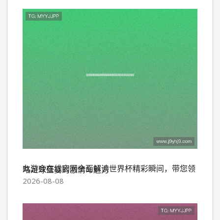
九游会在线官网全面解读世界杯精彩瞬间，带您领略足球盛宴的激情与魅力
2026-08-08