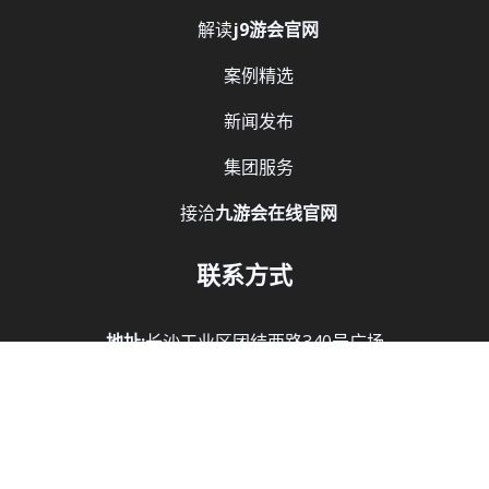
解读
j9游会官网
案例精选
新闻发布
集团服务
接洽
九游会在线官网
联系方式
地址:
长沙工业区团结西路340号广场
电话:
13347529775
邮箱:
k8f88comsaturated@gmail.com