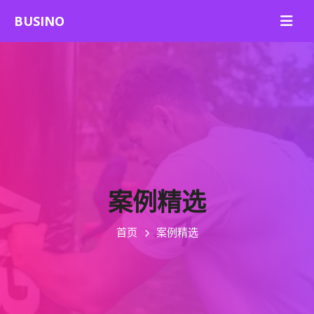
案例精选
首页
案例精选