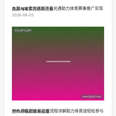
九游app官方正版下载光遇助力体育赛事推广实现虚拟与现实的精彩结合
2026-08-05
J9九游集团会员注册流程详解助力体育迷轻松参与世界杯精彩赛事报道