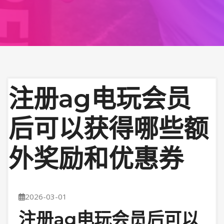
注册ag电玩会员
后可以获得哪些额
外奖励和优惠券
2026-03-01
注册ag电玩会员后可以