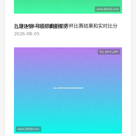
九游IM体育提供最新世界杯比赛结果和实时比分让球迷第一时间掌握赛况
2026-08-05