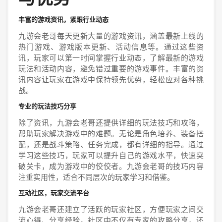
丰富的游戏资讯，紧跟行业动态
九游会老哥每天更新大量的游戏资讯，涵盖最新上线的
热门游戏、游戏版本更新、活动信息等。通过这些资
讯，玩家可以第一时间掌握行业动态，了解最新的游戏
玩法和活动内容，避免错过重要的游戏事件。丰富的资
讯内容让玩家在游戏中保持领先优势，轻松应对各种挑
战。
专业的玩法技巧分享
除了资讯，九游会老哥还提供详细的玩法技巧和攻略，
帮助玩家解决游戏中的难题。无论是角色培养、装备搭
配，还是战斗策略、任务完成，都有详细的指导。通过
学习这些技巧，玩家可以提升自己的游戏水平，快速突
破关卡，成为游戏中的佼佼者。九游会老哥的技巧内容
注重实用性，适合不同层次的玩家学习和借鉴。
互动社区，玩家交流平台
九游会老哥还建立了活跃的玩家社区，方便玩家之间交
流心得、分享经验。社区中不仅有专家的攻略分享，还