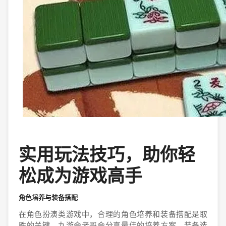
实用玩法技巧，助你轻
松成为游戏高手
角色培养与装备搭配
在角色扮演类游戏中，合理的角色培养和装备搭配是取
胜的关键。九游会老哥会分享最佳的培养方案、装备选