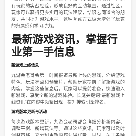
有玩家的实战经验，形成良好的互动氛围。通过社区，
玩家可以获得更多实用的玩法建议，结识志同道合的朋
友，共同提升游戏水平。这种互动方式极大增强了玩家
的归属感和学习动力。
最新游戏资讯，掌握行
业第一手信息
新游戏上线信息
九游会老哥会第一时间报道最新上线的游戏，介绍游戏
特色、玩法亮点和预告片，帮助玩家提前了解新游戏的
内容。掌握这些信息后，玩家可以提前准备，快速融入
新游戏，享受全新的游戏体验。长尾关键词“最新游戏上
线资讯”在内容中频繁出现，提升搜索引擎排名。
游戏版本更新与活动
每次游戏版本更新，九游会老哥都会详细分析新内容、
调整平衡、新增玩法等。通过这些资讯，玩家可以及时
调整策略，充分利用新内容获得优势。同时，关于各种