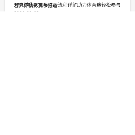
J9九游集团会员注册流程详解助力体育迷轻松参与世界杯精彩赛事报道
2026-08-03
j9游会官网|九游会在线官网 - (中国)鄂尔多斯市j9游会官网
集团有限责任公司欢迎您，一起来感受九游会电脑版官网带
来的快乐！欢迎来到j9游会官网和我们一起体验九游会在线
官网、九游会电游官网最优质的在线服务！！！