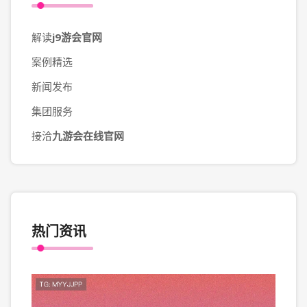
解读
j9游会官网
案例精选
新闻发布
集团服务
接洽
九游会在线官网
热门资讯