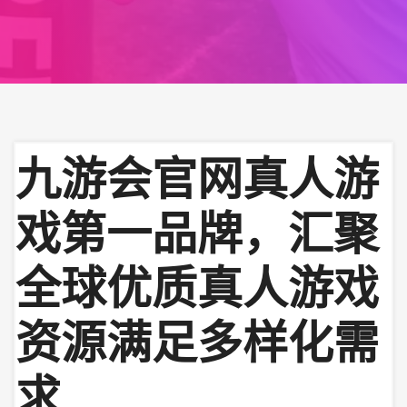
九游会官网真人游
戏第一品牌，汇聚
全球优质真人游戏
资源满足多样化需
求