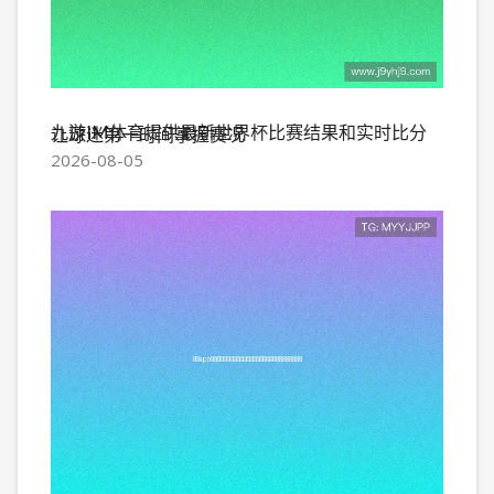
九游IM体育提供最新世界杯比赛结果和实时比分让球迷第一时间掌握赛况
2026-08-05