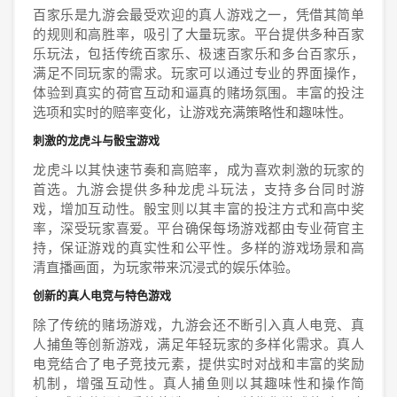
百家乐是九游会最受欢迎的真人游戏之一，凭借其简单
的规则和高胜率，吸引了大量玩家。平台提供多种百家
乐玩法，包括传统百家乐、极速百家乐和多台百家乐，
满足不同玩家的需求。玩家可以通过专业的界面操作，
体验到真实的荷官互动和逼真的赌场氛围。丰富的投注
选项和实时的赔率变化，让游戏充满策略性和趣味性。
刺激的龙虎斗与骰宝游戏
龙虎斗以其快速节奏和高赔率，成为喜欢刺激的玩家的
首选。九游会提供多种龙虎斗玩法，支持多台同时游
戏，增加互动性。骰宝则以其丰富的投注方式和高中奖
率，深受玩家喜爱。平台确保每场游戏都由专业荷官主
持，保证游戏的真实性和公平性。多样的游戏场景和高
清直播画面，为玩家带来沉浸式的娱乐体验。
创新的真人电竞与特色游戏
除了传统的赌场游戏，九游会还不断引入真人电竞、真
人捕鱼等创新游戏，满足年轻玩家的多样化需求。真人
电竞结合了电子竞技元素，提供实时对战和丰富的奖励
机制，增强互动性。真人捕鱼则以其趣味性和操作简