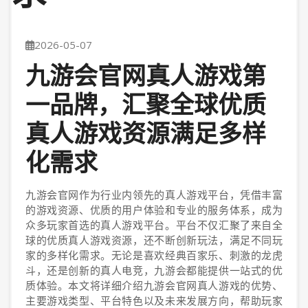
2026-05-07
九游会官网真人游戏第
一品牌，汇聚全球优质
真人游戏资源满足多样
化需求
九游会官网作为行业内领先的真人游戏平台，凭借丰富
的游戏资源、优质的用户体验和专业的服务体系，成为
众多玩家首选的真人游戏平台。平台不仅汇聚了来自全
球的优质真人游戏资源，还不断创新玩法，满足不同玩
家的多样化需求。无论是喜欢经典百家乐、刺激的龙虎
斗，还是创新的真人电竞，九游会都能提供一站式的优
质体验。本文将详细介绍九游会官网真人游戏的优势、
主要游戏类型、平台特色以及未来发展方向，帮助玩家