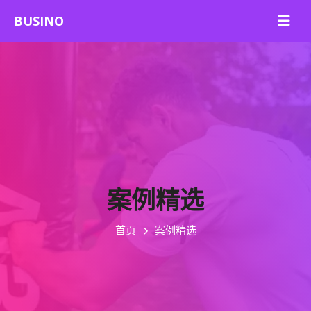
案例精选
首页
案例精选