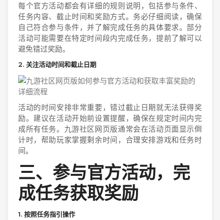
每个官方活动都会有详细的规则说明，包括参与条件、
任务内容、截止时间和奖励方式。务必仔细阅读，确保
自己符合参与条件，并了解完成任务的具体要求。部分
活动可能需要在特定时间段内完成任务，提前了解可以
避免错过奖励。
2. 关注活动时间和截止日期
活动的时间安排非常重要，错过截止日期就无法获得奖
励。建议在活动开始前设置提醒，确保在规定时间内完
成所有任务。九游社区网页版通常会在活动页面显示倒
计时，帮助玩家掌握剩余时间，合理安排游戏和任务时
间。
三、参与官方活动，完
成任务获取奖励
1. 按照任务指引操作