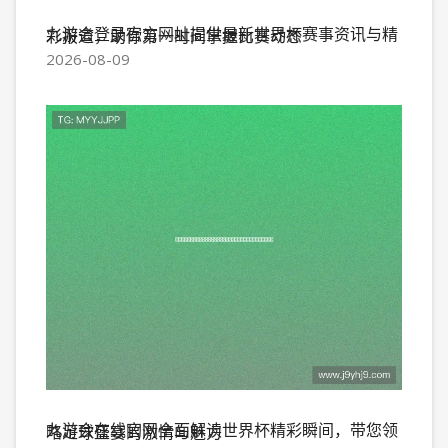
九游会登录官方网址提供最新世界杯赛事资讯与精彩报道，助你第一时间掌握比赛动态
2026-08-09
九游会在线官网全面解读世界杯精彩瞬间，带您领略足球盛宴的激情与魅力