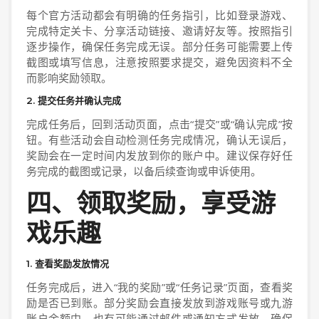
每个官方活动都会有明确的任务指引，比如登录游戏、
完成特定关卡、分享活动链接、邀请好友等。按照指引
逐步操作，确保任务完成无误。部分任务可能需要上传
截图或填写信息，注意按照要求提交，避免因资料不全
而影响奖励领取。
2. 提交任务并确认完成
完成任务后，回到活动页面，点击“提交”或“确认完成”按
钮。有些活动会自动检测任务完成情况，确认无误后，
奖励会在一定时间内发放到你的账户中。建议保存好任
务完成的截图或记录，以备后续查询或申诉使用。
四、领取奖励，享受游
戏乐趣
1. 查看奖励发放情况
任务完成后，进入“我的奖励”或“任务记录”页面，查看奖
励是否已到账。部分奖励会直接发放到游戏账号或九游
账户余额中，也有可能通过邮件或通知方式发放。确保