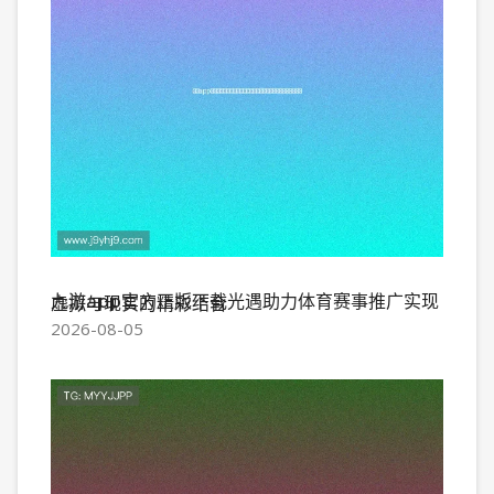
九游app官方正版下载光遇助力体育赛事推广实现虚拟与现实的精彩结合
2026-08-05