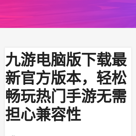
九游电脑版下载最
新官方版本，轻松
畅玩热门手游无需
担心兼容性