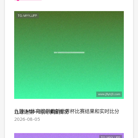
九游IM体育提供最新世界杯比赛结果和实时比分让球迷第一时间掌握赛况
2026-08-05