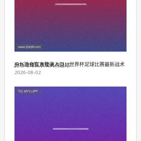
j9九游会官方登录入口：世界杯足球比赛最新战术分析与球队表现亮点总结
2026-08-02