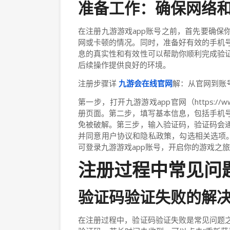
准备工作：确保网络
在注册九游游戏app账号之前，首先要确保
网或卡顿的情况。同时，准备好有效的手机
息的真实性和有效性可以帮助你顺利完成验
后续操作提供良好的环境。
注册步骤详
九游会在线官网
解：从官网到账
第一步，打开九游游戏app官网（https://w
册页面。第二步，填写基本信息，包括手机
免被破解。第三步，输入验证码，验证码会
并同意用户协议和隐私政策，勾选相关选项。
可登录九游游戏app账号，开启你的游戏之
注册过程中常见问
验证码验证失败的解
在注册过程中，验证码验证失败是常见问题