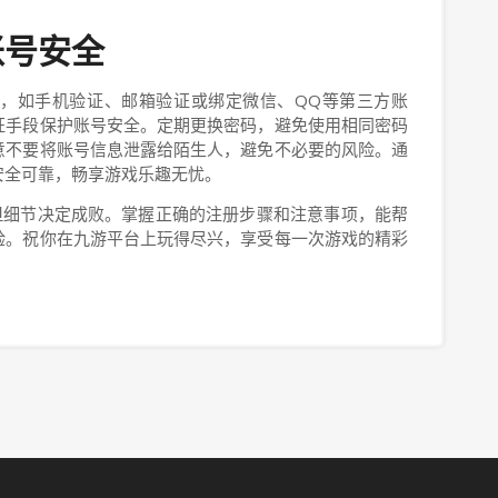
账号安全
，如手机验证、邮箱验证或绑定微信、QQ等第三方账
证手段保护账号安全。定期更换密码，避免使用相同密码
意不要将账号信息泄露给陌生人，避免不必要的风险。通
安全可靠，畅享游戏乐趣无忧。
但细节决定成败。掌握正确的注册步骤和注意事项，能帮
验。祝你在九游平台上玩得尽兴，享受每一次游戏的精彩