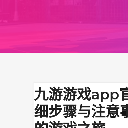
九游游戏app
细步骤与注意