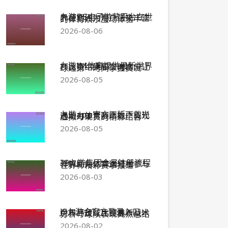
九游PS电子游艺平台在世界杯期间为用户带来丰富的体育娱乐互动体验
2026-08-06
九游IM体育提供最新世界杯比赛结果和实时比分让球迷第一时间掌握赛况
2026-08-05
九游app官方正版下载光遇助力体育赛事推广实现虚拟与现实的精彩结合
2026-08-05
J9九游集团会员注册流程详解助力体育迷轻松参与世界杯精彩赛事报道
2026-08-03
j9九游会官方登录入口：世界杯足球比赛最新战术分析与球队表现亮点总结
2026-08-02