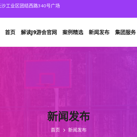
沙工业区团结西路340号广场
首页
解读
J9游会官网
案例精选
新闻发布
集团服务
新闻发布
首页
新闻发布