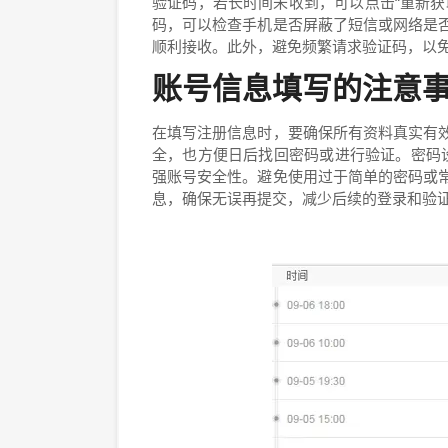
验证码，若长时间未收到，可以点击“重新获
码，可以检查手机是否屏蔽了短信或网络是
顺利接收。此外，避免频繁请求验证码，以
账号信息填写的注意
在填写注册信息时，要确保所有资料真实有
全，也方便日后找回密码或进行验证。密码
强账号安全性。避免使用过于简单的密码或
息，确保无误再提交，减少后续的登录和验