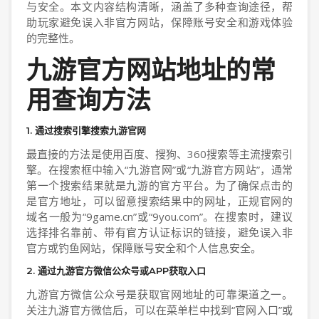
与安全。本文内容结构清晰，涵盖了多种查询途径，帮
助玩家避免误入非官方网站，保障账号安全和游戏体验
的完整性。
九游官方网站地址的常
用查询方法
1. 通过搜索引擎搜索九游官网
最直接的方法是使用百度、搜狗、360搜索等主流搜索引
擎。在搜索框中输入“九游官网”或“九游官方网站”，通常
第一个搜索结果就是九游的官方平台。为了确保点击的
是官方地址，可以留意搜索结果中的网址，正规官网的
域名一般为“9game.cn”或“9you.com”。在搜索时，建议
选择排名靠前、带有官方认证标识的链接，避免误入非
官方或钓鱼网站，保障账号安全和个人信息安全。
2. 通过九游官方微信公众号或APP获取入口
九游官方微信公众号是获取官网地址的可靠渠道之一。
关注九游官方微信后，可以在菜单栏中找到“官网入口”或