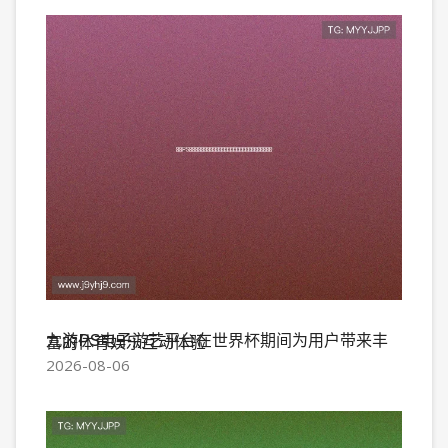
九游PS电子游艺平台在世界杯期间为用户带来丰富的体育娱乐互动体验
2026-08-06