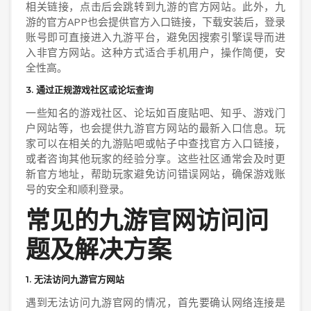
相关链接，点击后会跳转到九游的官方网站。此外，九
游的官方APP也会提供官方入口链接，下载安装后，登录
账号即可直接进入九游平台，避免因搜索引擎误导而进
入非官方网站。这种方式适合手机用户，操作简便，安
全性高。
3. 通过正规游戏社区或论坛查询
一些知名的游戏社区、论坛如百度贴吧、知乎、游戏门
户网站等，也会提供九游官方网站的最新入口信息。玩
家可以在相关的九游贴吧或帖子中查找官方入口链接，
或者咨询其他玩家的经验分享。这些社区通常会及时更
新官方地址，帮助玩家避免访问错误网站，确保游戏账
号的安全和顺利登录。
常见的九游官网访问问
题及解决方案
1. 无法访问九游官方网站
遇到无法访问九游官网的情况，首先要确认网络连接是