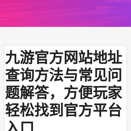
九游官方网站地址
查询方法与常见问
题解答，方便玩家
轻松找到官方平台
入口