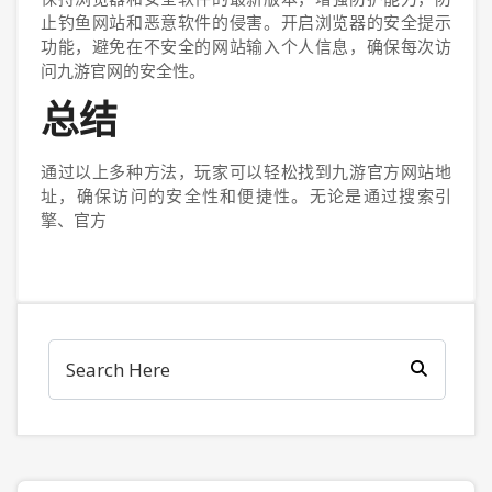
止钓鱼网站和恶意软件的侵害。开启浏览器的安全提示
功能，避免在不安全的网站输入个人信息，确保每次访
问九游官网的安全性。
总结
通过以上多种方法，玩家可以轻松找到九游官方网站地
址，确保访问的安全性和便捷性。无论是通过搜索引
擎、官方