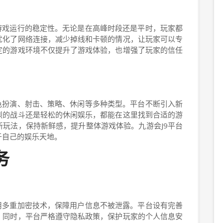
游戏运行的稳定性。无论是在高峰时段还是平时，玩家都
优化了网络连接，减少掉线和卡顿的情况，让玩家可以专
定的游戏环境不仅提升了游戏体验，也增强了玩家的信任
色扮演、射击、策略、休闲等多种类型。平台不断引入新
烈的战斗还是轻松的休闲娱乐，都能在这里找到合适的游
玩法，保持新鲜感，提升整体游戏体验。九游会J9平台
于自己的娱乐天地。
务
用多重加密技术，保障用户信息不被泄露。平台设有完善
。同时，平台严格遵守隐私政策，保护玩家的个人信息安