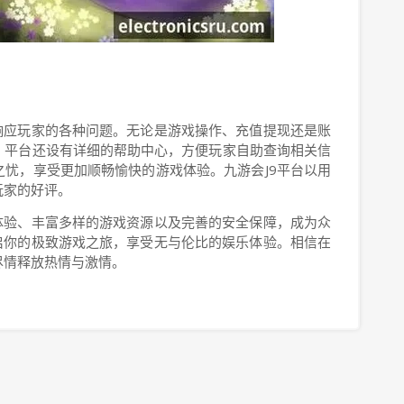
响应玩家的各种问题。无论是游戏操作、充值提现还是账
。平台还设有详细的帮助中心，方便玩家自助查询相关信
忧，享受更加顺畅愉快的游戏体验。九游会J9平台以用
玩家的好评。
体验、丰富多样的游戏资源以及完善的安全保障，成为众
启你的极致游戏之旅，享受无与伦比的娱乐体验。相信在
尽情释放热情与激情。