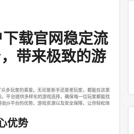
户下载官网稳定流
台，带来极致的游
了众多玩家的喜爱。无论是新手还是老玩家，都能在这里
质。平台提供多样化的游戏选择，确保每一位玩家都能找
会J9平台的优势、游戏资源以及安全保障，让你轻松体
心优势