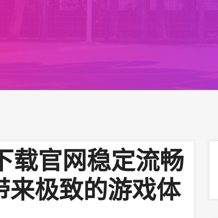
户下载官网稳定流畅
带来极致的游戏体