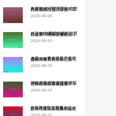
九游PS电子游艺平台在世界杯期间为用户带来丰富的体育娱乐互动体验
2026-08-06
九游IM体育提供最新世界杯比赛结果和实时比分让球迷第一时间掌握赛况
2026-08-05
九游app官方正版下载光遇助力体育赛事推广实现虚拟与现实的精彩结合
2026-08-05
J9九游集团会员注册流程详解助力体育迷轻松参与世界杯精彩赛事报道
2026-08-03
j9九游会官方登录入口：世界杯足球比赛最新战术分析与球队表现亮点总结
2026-08-02