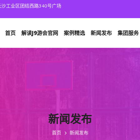
沙工业区团结西路340号广场
首页
解读
J9游会官网
案例精选
新闻发布
集团服务
新闻发布
首页
新闻发布