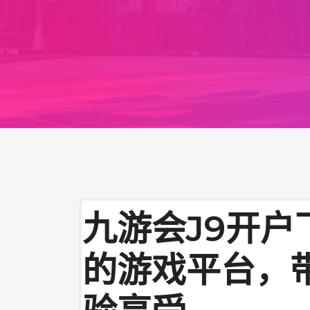
九游会J9开
的游戏平台，