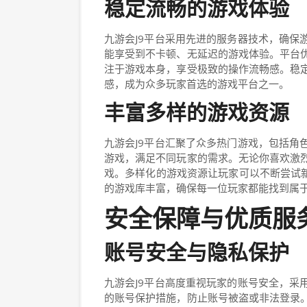
稳定流畅的游戏体验
九游会J9平台采用先进的服务器技术，确保
能享受到不卡顿、无延迟的游戏体验。平台
注于游戏本身，享受极致的操作流畅感。稳
感，成为众多玩家首选的游戏平台之一。
丰富多样的游戏资源
九游会J9平台汇聚了众多热门游戏，包括角
游戏，满足不同玩家的需求。无论你喜欢激
戏。多样化的游戏资源让玩家可以不断尝试新
的游戏库丰富，确保每一位玩家都能找到属
安全保障与优质服
账号安全与隐私保护
九游会J9平台高度重视玩家的账号安全，采
的账号保护措施，防止账号被盗或非法登录