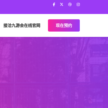
接洽
九游会在线官网
现在预约