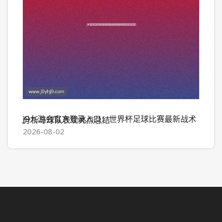
j9九游会官方登录入口：世界杯足球比赛最新战术分析与球队表现亮点总结
2026-08-02