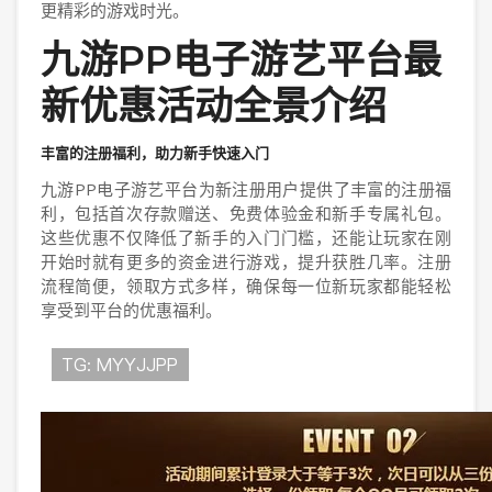
更精彩的游戏时光。
九游PP电子游艺平台最
新优惠活动全景介绍
丰富的注册福利，助力新手快速入门
九游PP电子游艺平台为新注册用户提供了丰富的注册福
利，包括首次存款赠送、免费体验金和新手专属礼包。
这些优惠不仅降低了新手的入门门槛，还能让玩家在刚
开始时就有更多的资金进行游戏，提升获胜几率。注册
流程简便，领取方式多样，确保每一位新玩家都能轻松
享受到平台的优惠福利。