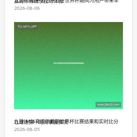
九游PS电子游艺平台在世界杯期间为用户带来丰富的体育娱乐互动体验
2026-08-06
九游IM体育提供最新世界杯比赛结果和实时比分让球迷第一时间掌握赛况
2026-08-05