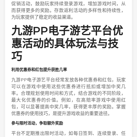
促销活动，鼓励玩家持续登录游戏，增加游戏时间，从
而获得更多的奖励。存款返利活动的多样性和持续性，
为玩家提供了稳定的收益渠道。
九游PP电子游艺平台优
惠活动的具体玩法与技
巧
利用优惠券和红包提升获胜几率
九游PP电子游艺平台经常发放各种优惠券和红包，玩家
可以在游戏中使用这些优惠券进行抵扣或增加中奖几
率。合理规划使用时间和方式，结合游戏的不同阶段，
最大化优惠券的价值。例如，在高赔率游戏中使用红
包，可以显著提高中奖几率，获得更丰厚的奖励。掌握
优惠券的使用技巧，是提升游戏收益的重要途径。
参与限时活动，争取额外奖励
平台不定期推出限时活动，如每日签到、连续登录、任