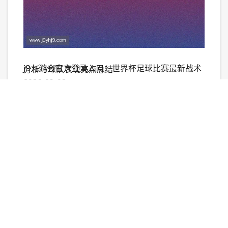
j9九游会官方登录入口：世界杯足球比赛最新战术分析与球队表现亮点总结
2026-08-02
j9游会官网|九游会在线官网 - (中国)鄂尔多斯市j9游会官网