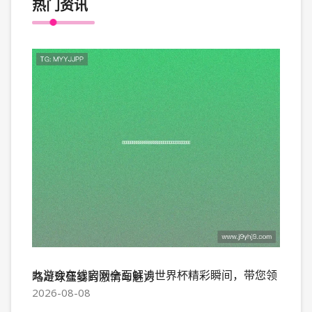
热门资讯
九游会在线官网全面解读世界杯精彩瞬间，带您领略足球盛宴的激情与魅力
2026-08-08