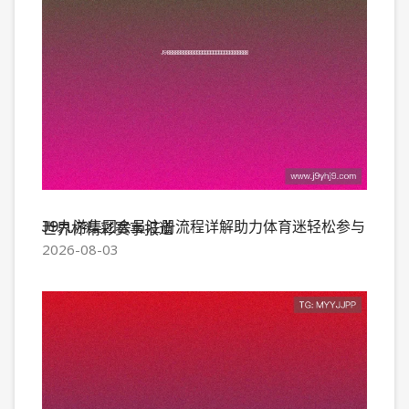
J9九游集团会员注册流程详解助力体育迷轻松参与世界杯精彩赛事报道
2026-08-03