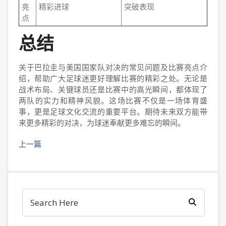
亮
精彩进球
突破表现
点
总结
关于巴拉圭与美国国家队对决的常见问题及比赛亮点介
绍，帮助广大足球迷更好理解比赛的精彩之处。无论是
战术布局、关键球员还是比赛中的高光瞬间，都体现了
两队的实力和精神风貌。这场比赛不仅是一场体育盛
事，更是足球文化交流的重要平台。期待未来双方能带
来更多精彩的对决，为球迷奉献更多难忘的瞬间。
上一篇