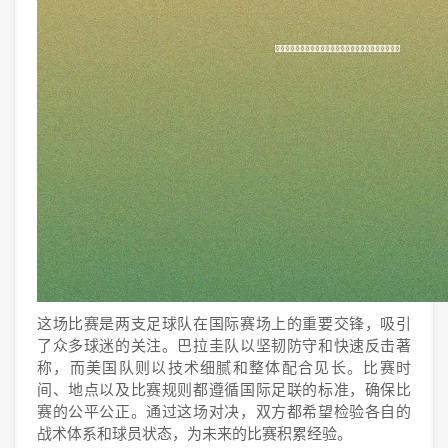
这场比赛是两支足球队在国际赛场上的重要交锋，吸引
了众多球迷的关注。巴拉圭队以坚韧防守和快速反击著
称，而美国队则以技术细腻和整体配合见长。比赛时
间、地点以及比赛规则都遵循国际足联的标准，确保比
赛的公平公正。通过这场对决，双方都希望检验各自的
战术体系和球员状态，为未来的比赛积累经验。