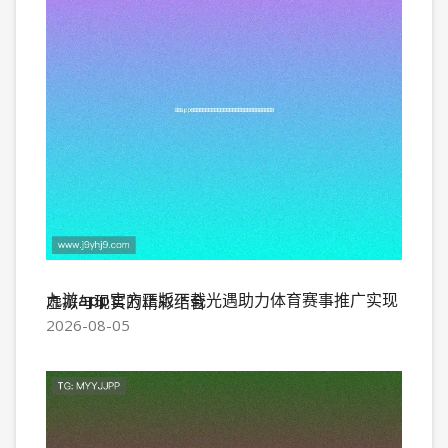
九游app官方正版下载光遇助力体育赛事推广实现虚拟与现实的精彩结合
2026-08-05