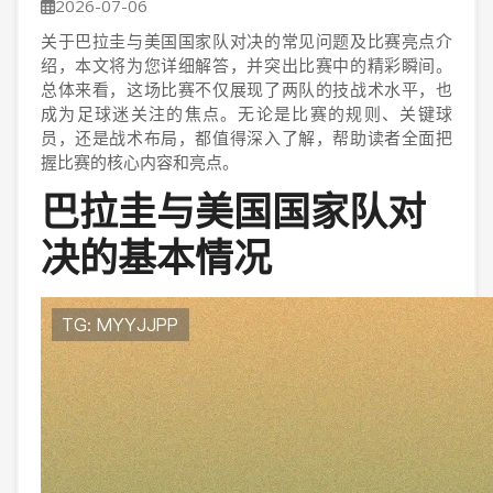
2026-07-06
关于巴拉圭与美国国家队对决的常见问题及比赛亮点介
绍，本文将为您详细解答，并突出比赛中的精彩瞬间。
总体来看，这场比赛不仅展现了两队的技战术水平，也
成为足球迷关注的焦点。无论是比赛的规则、关键球
员，还是战术布局，都值得深入了解，帮助读者全面把
握比赛的核心内容和亮点。
巴拉圭与美国国家队对
决的基本情况