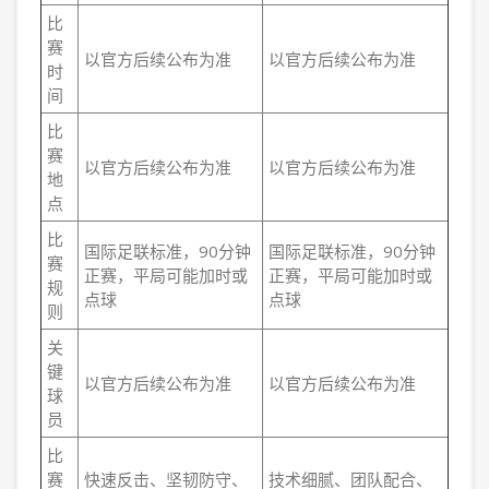
比
赛
以官方后续公布为准
以官方后续公布为准
时
间
比
赛
以官方后续公布为准
以官方后续公布为准
地
点
比
国际足联标准，90分钟
国际足联标准，90分钟
赛
正赛，平局可能加时或
正赛，平局可能加时或
规
点球
点球
则
关
键
以官方后续公布为准
以官方后续公布为准
球
员
比
赛
快速反击、坚韧防守、
技术细腻、团队配合、