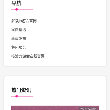
导航
解读
j9游会官网
案例精选
新闻发布
集团服务
接洽
九游会在线官网
热门资讯