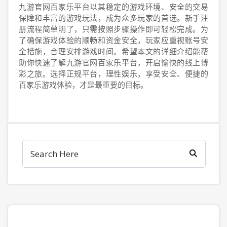
九游官网百家乐平台以其稳定的游戏环境、安全的交易
保障和丰富的游戏玩法，成为众多玩家的首选。新手注
册流程简单明了，只需按照步骤操作即可轻松完成。为
了确保游戏体验的顺畅和资金安全，玩家应重视账号安
全措施，合理安排游戏时间。希望本文的详细介绍能帮
助你快速了解九游官网百家乐平台，开启愉快的线上博
彩之旅。选择正规平台，理性娱乐，享受安全、便捷的
百家乐游戏体验，才是最重要的目标。