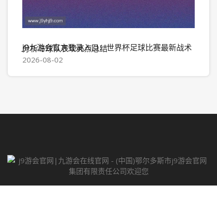
j9九游会官方登录入口：世界杯足球比赛最新战术分析与球队表现亮点总结
2026-08-02
j9游会官网|九游会在线官网 - (中国)鄂尔多斯市j9游会官网
集团有限责任公司欢迎您，一起来感受九游会电脑版官网带