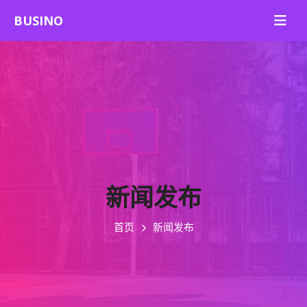
新闻发布
首页
新闻发布