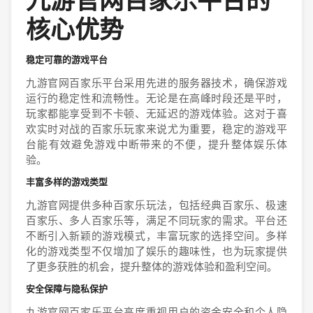
九游官网百家乐平台的
核心优势
稳定可靠的游戏平台
九游官网百家乐平台采用先进的服务器技术，确保游戏
运行的稳定性和流畅性。无论是在高峰时段还是平时，
玩家都能享受到不卡顿、无延迟的游戏体验。这对于喜
欢实时对战的百家乐玩家来说尤为重要，稳定的游戏平
台能有效避免游戏中断带来的不便，提升整体娱乐体
验。
丰富多样的游戏类型
九游官网提供多种百家乐玩法，包括经典百家乐、极速
百家乐、多人百家乐等，满足不同玩家的需求。平台还
不断引入新颖的游戏模式，丰富玩家的选择空间。多样
化的游戏类型不仅增加了娱乐的趣味性，也为玩家提供
了更多获胜的机会，提升整体的游戏体验和盈利空间。
安全保障与隐私保护
九游官网百家乐平台高度重视用户的资金安全和个人隐