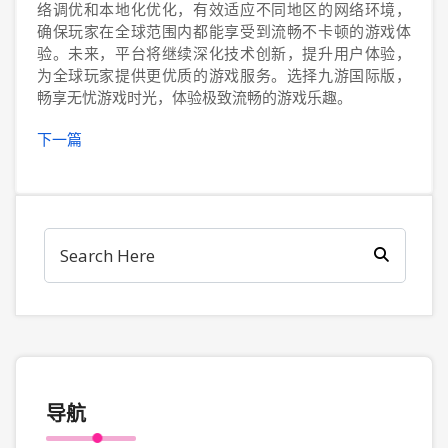
络调优和本地化优化，有效适应不同地区的网络环境，
确保玩家在全球范围内都能享受到流畅不卡顿的游戏体
验。未来，平台将继续深化技术创新，提升用户体验，
为全球玩家提供更优质的游戏服务。选择九游国际版，
畅享无忧游戏时光，体验极致流畅的游戏乐趣。
下一篇
导航