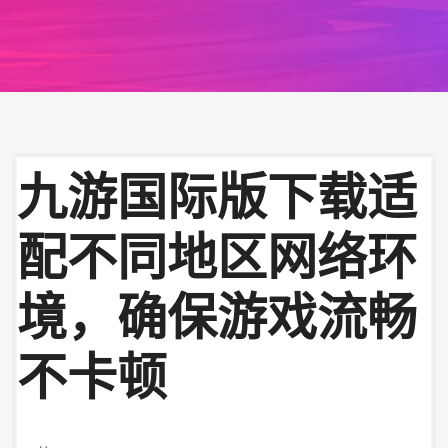
九游国际版下载适
配不同地区网络环
境，确保游戏流畅
不卡顿