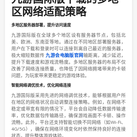
区网络适配策略
多地区服务器部署，提升访问速度
九游国际版在全球多个地区设有服务器节点，包括北
美、欧洲、东南亚等地。通过在不同地区部署服务器，
用户在下载和登录时可以连接到离自己最近的服务器，
极大缩短数据传
九游会电脑版官网
输距离，减少延迟，
提升下载速度和游戏流畅度。多地区服务器的布局不仅
改善了网络连接质量，也降低了因网络拥堵带来的卡顿
问题，为玩家带来更稳定的游戏体验。
智能网络调优技术，优化网络连接
九游国际版采用先进的网络调优技术，能够根据用户所
在地区的网络状况自动调整连接策略。例如，在网络不
稳定或带宽有限的情况下，平台会自动降低数据传输速
率，优化数据包传输路径，确保游戏画面不卡顿、操作
流畅。此外，平台还支持智能切换不同网络（如Wi-Fi、
4G/5G），确保在网络环境变化时依然保持良好的连接
状态，提升整体游戏体验。