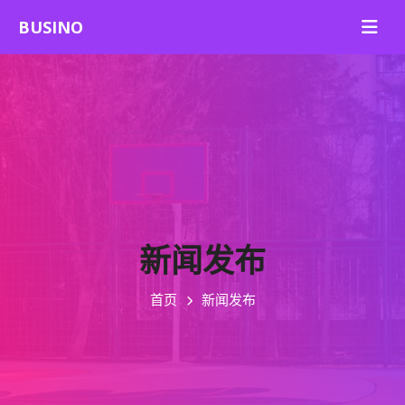
新闻发布
首页
新闻发布