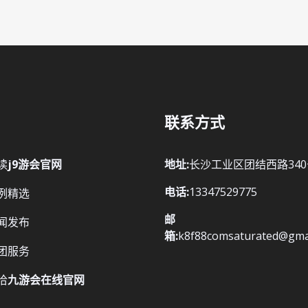
速、安全地进入云端游戏世界。
，九游云游戏在2024年将迎来更广阔的应用前景。未
高清画质和低延迟的云端游戏体验。官方也将推出更多创
化需求。九游云游戏的未来将朝着更智能、更便捷、更丰
世界，开启全新的娱乐体验。
24年已全面更新，提供了更稳定、更便捷的云端游戏体
详细的登录流程，解决常见问题，才能确保顺利进入云游
推动云游戏技术的发展，为玩家带来更加丰富和高品质的
启云端游戏之旅，尽情享受云游戏带来的无限乐趣。