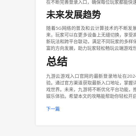
遇到登录失败的问题，首先确认账号和密码
果仍无法解决，可以清除浏览器缓存或重启
认平台是否在维护或出现故障，避免在维护
帮助，确保账号安全和正常使用。
无法加载游戏或卡顿
云游戏对网络环境要求较高，建议使用稳定
到更优的网络环境，关闭其他占用带宽的应
缓存和临时文件也有助于提升加载速度。如
案。
2024年九游云游
平台优化措施
九游云游戏平台不断优化用户体验，2024
云端画面、更丰富的游戏内容库。官方还加
来，九游将继续引入AI技术，优化个性化推