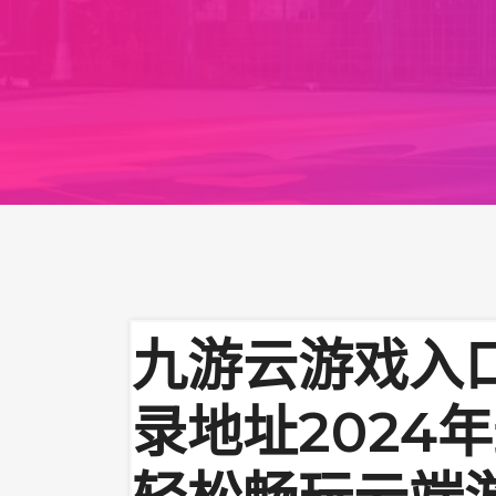
九游云游戏入
录地址2024