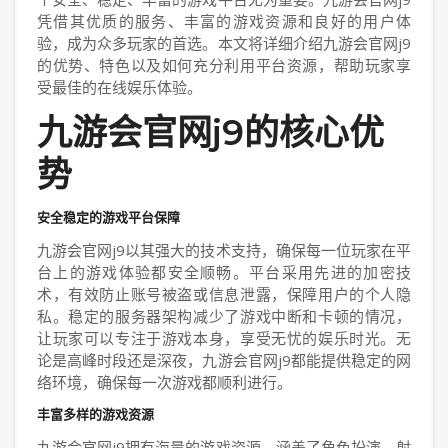
凭借其优质的服务、丰富的游戏资源和良好的用户体
验，成为众多玩家的首选。本文将详细介绍九游会官网j9
的优势、特色以及如何充分利用平台资源，帮助玩家享
受最佳的在线娱乐体验。
九游会官网j9的核心优
势
安全稳定的游戏平台保障
九游会官网j9以其强大的技术支持，确保每一位玩家在平
台上的游戏体验都安全顺畅。平台采用先进的加密技
术，有效防止账号被盗或信息泄露，保障用户的个人隐
私。稳定的服务器架构减少了游戏中断和卡顿的情况，
让玩家可以专注于游戏本身，享受无忧的娱乐时光。无
论是高峰时段还是深夜，九游会官网j9都能提供稳定的网
络环境，确保每一次游戏都顺利进行。
丰富多样的游戏资源
九游会官网j9拥有海量的游戏资源，涵盖了角色扮演、射