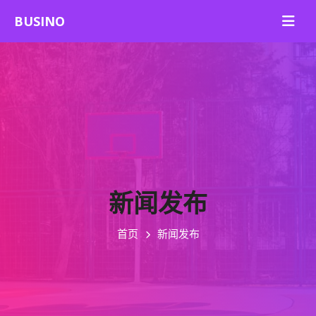
新闻发布
首页
新闻发布