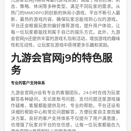
击、策略、休闲等多种类型，满足不同玩家的需求。从
热门的MMORPG到创新的休闲小游戏，平台不断引入最
新、最热的游戏内容，确保玩家总能找到心仪的游戏。
平台还会根据玩家的偏好推荐游戏，提升用户体验，让
每一位玩家都能找到属于自己的娱乐方式。此外，九游
会官网j9还提供丰富的游戏礼包和活动，增加游戏的趣味
性和互动性，让玩家在游戏中获得更多乐趣和奖励。
九游会官网j9的特色服
务
专业的客户支持体系
九游会官网j9设有专业的客服团队，24小时在线为玩家
解答各种疑问。无论是账号问题、支付问题还是游戏操
作疑难，客服都能提供及时、专业的帮助。平台还设有
详细的帮助中心和常见问题解答，方便玩家自主查找解
决方案。良好的客户支持体系不仅提升了用户满意度，
也增强了玩家对平台的信任感，让每一位玩家都能在九