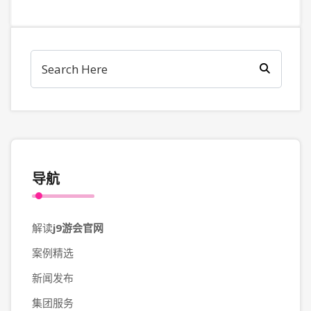
导航
解读
j9游会官网
案例精选
新闻发布
集团服务