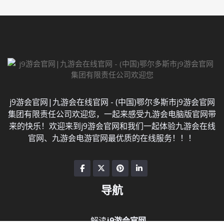
j9游会官网|九游会在线官网 - (中国)鄂尔多斯市j9游会官网
集团有限责任公司欢迎您，一起来感受九游会电脑版官网带
来的快乐！欢迎来到j9游会官网和我们一起体验九游会在线
官网、九游会电游官网最优质的在线服务！！！
导航
解读
j9游会官网