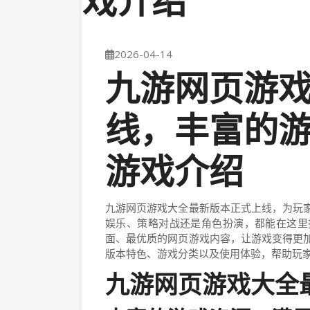
戏介绍
2026-04-14
九游网页游
线，丰富的
游戏介绍
九游网页游戏大全最新版本正式上线，为玩
娱乐、策略对战还是角色扮演，都能在这里
面、最优质的网页游戏内容，让游戏变得更
版本特色、游戏分类以及使用体验，帮助玩
九游网页游戏大全