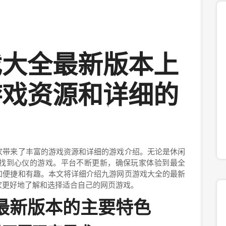
戏大全最新版本上
游戏资源和详细的
家带来了丰富的游戏资源和详细的游戏介绍。无论是休闲
找到心仪的游戏。平台不断更新，确保玩家体验到最全
加便捷和有趣。本文将详细介绍九游网页游戏大全的最新
家更好地了解和选择适合自己的网页游戏。
最新版本的主要特色