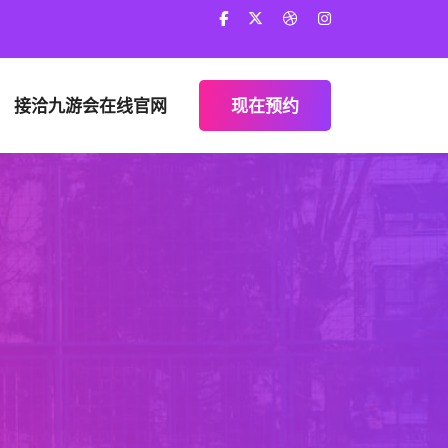
接洽
九游会在线官网
现在预约