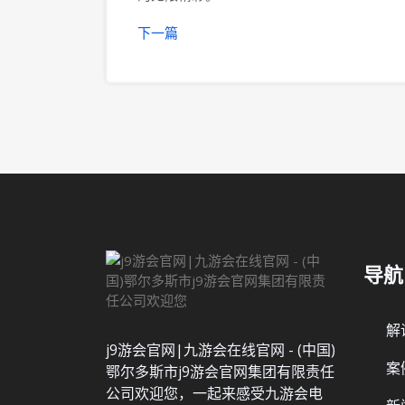
下一篇
导航
解
j9游会官网|九游会在线官网 - (中国)
案
鄂尔多斯市j9游会官网集团有限责任
公司欢迎您，一起来感受九游会电