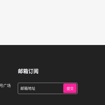
邮箱订阅
0号广场
提交