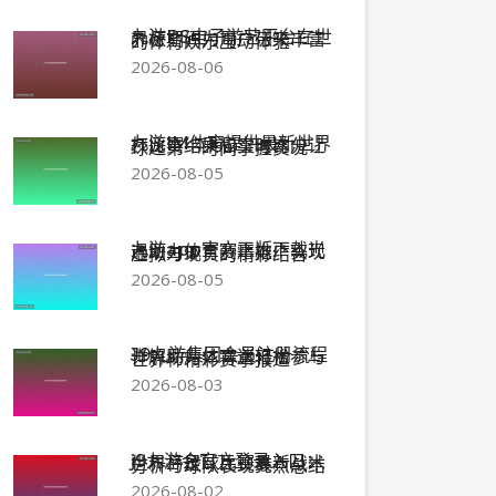
九游PS电子游艺平台在世界杯期间为用户带来丰富的体育娱乐互动体验
2026-08-06
九游IM体育提供最新世界杯比赛结果和实时比分让球迷第一时间掌握赛况
2026-08-05
九游app官方正版下载光遇助力体育赛事推广实现虚拟与现实的精彩结合
2026-08-05
J9九游集团会员注册流程详解助力体育迷轻松参与世界杯精彩赛事报道
2026-08-03
j9九游会官方登录入口：世界杯足球比赛最新战术分析与球队表现亮点总结
2026-08-02