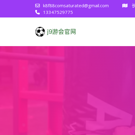
k8f88comsaturated@gmail.com
长
13347529775