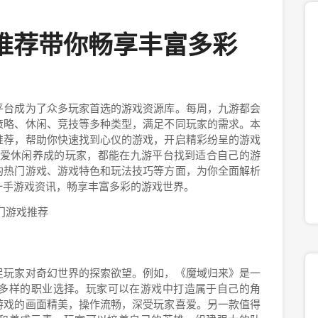
推荐带你畅享丰富多彩
平台成为了众多玩家首选的游戏资源库。每周，九游都会
策略、休闲、竞技等多种类型，满足不同玩家的需求。本
推荐，帮助你快速找到心仪的游戏，开启精彩纷呈的游戏
偏爱休闲养成的玩家，都能在九游平台找到适合自己的游
的热门游戏、游戏特色和玩法技巧等方面，为你全面解析
一手游戏资讯，畅享丰富多彩的游戏世界。
门游戏推荐
足玩家对奇幻世界的探索欲望。例如，《魔域归来》是一
和多样的职业选择。玩家可以在游戏中打造属于自己的角
游戏的画面精美，操作流畅，深受玩家喜爱。另一款值得