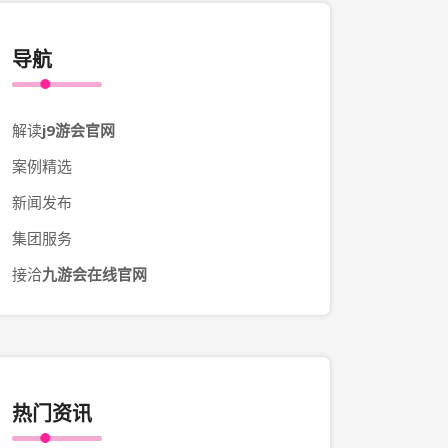
导航
解读
j9游会官网
案例精选
新闻发布
集团服务
接洽
九游会在线官网
热门资讯