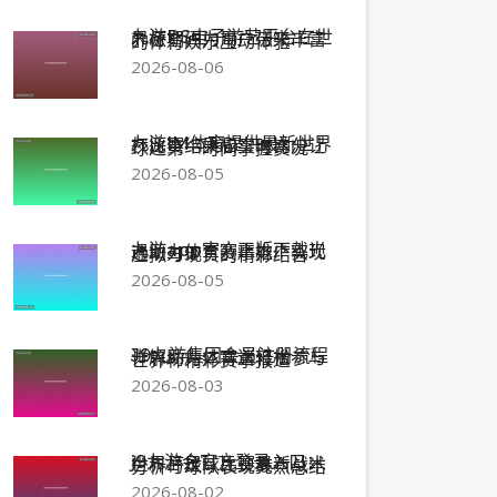
九游PS电子游艺平台在世界杯期间为用户带来丰富的体育娱乐互动体验
2026-08-06
九游IM体育提供最新世界杯比赛结果和实时比分让球迷第一时间掌握赛况
2026-08-05
九游app官方正版下载光遇助力体育赛事推广实现虚拟与现实的精彩结合
2026-08-05
J9九游集团会员注册流程详解助力体育迷轻松参与世界杯精彩赛事报道
2026-08-03
j9九游会官方登录入口：世界杯足球比赛最新战术分析与球队表现亮点总结
2026-08-02