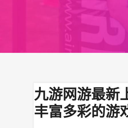
九游网游最新
丰富多彩的游