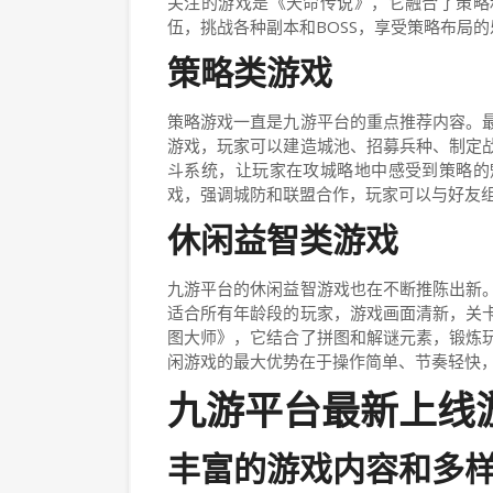
关注的游戏是《天命传说》，它融合了策略
伍，挑战各种副本和BOSS，享受策略布局的
策略类游戏
策略游戏一直是九游平台的重点推荐内容。
游戏，玩家可以建造城池、招募兵种、制定
斗系统，让玩家在攻城略地中感受到策略的
戏，强调城防和联盟合作，玩家可以与好友
休闲益智类游戏
九游平台的休闲益智游戏也在不断推陈出新
适合所有年龄段的玩家，游戏画面清新，关
图大师》，它结合了拼图和解谜元素，锻炼
闲游戏的最大优势在于操作简单、节奏轻快
九游平台最新上线
丰富的游戏内容和多