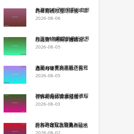
九游PS电子游艺平台在世界杯期间为用户带来丰富的体育娱乐互动体验
2026-08-06
九游IM体育提供最新世界杯比赛结果和实时比分让球迷第一时间掌握赛况
2026-08-05
九游app官方正版下载光遇助力体育赛事推广实现虚拟与现实的精彩结合
2026-08-05
J9九游集团会员注册流程详解助力体育迷轻松参与世界杯精彩赛事报道
2026-08-03
j9九游会官方登录入口：世界杯足球比赛最新战术分析与球队表现亮点总结
2026-08-02