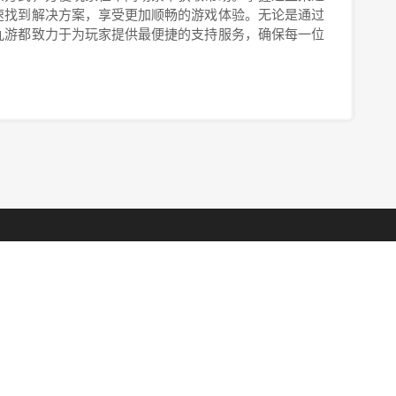
速找到解决方案，享受更加顺畅的游戏体验。无论是通过
九游都致力于为玩家提供最便捷的支持服务，确保每一位
联系方式
读
j9游会官网
地址:
长沙工业区团结西路34