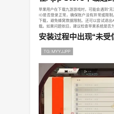
苹果用户在下载九游游戏时，可能会遇到“无法连
ID是否登录正常，确保账户没有异常或限制
下载，避免蜂窝数据限制。还可以尝试退出Ap
载。如果问题依旧，建议检查苹果系统是否
安装过程中出现“未受