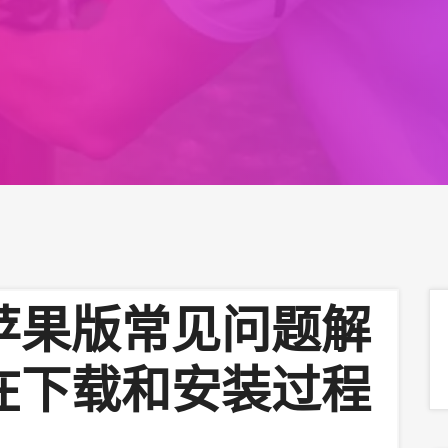
苹果版常见问题解
在下载和安装过程