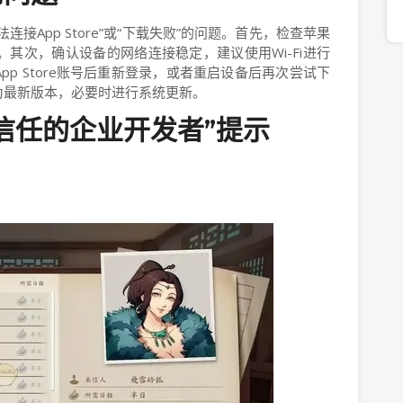
接App Store”或“下载失败”的问题。首先，检查苹果
。其次，确认设备的网络连接稳定，建议使用Wi-Fi进行
p Store账号后重新登录，或者重启设备后再次尝试下
为最新版本，必要时进行系统更新。
信任的企业开发者”提示