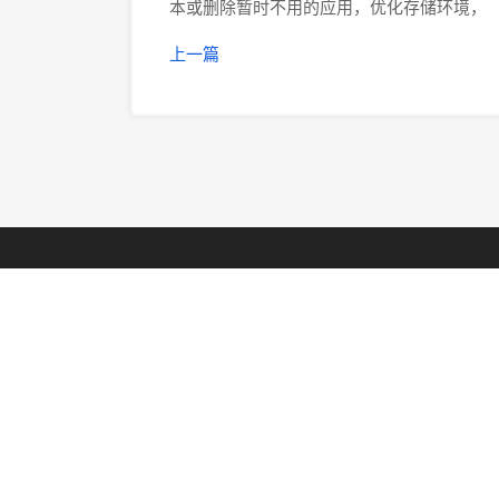
本或删除暂时不用的应用，优化存储环境，
上一篇
导航
解
j9游会官网|九游会在线官网 - (中国)
案
鄂尔多斯市j9游会官网集团有限责任
公司欢迎您，一起来感受九游会电