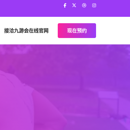
接洽
九游会在线官网
现在预约