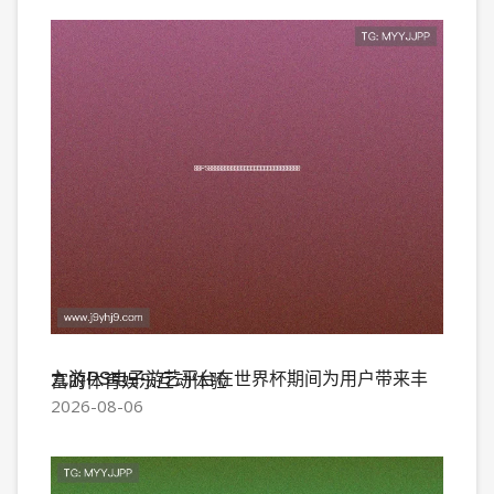
九游PS电子游艺平台在世界杯期间为用户带来丰富的体育娱乐互动体验
2026-08-06