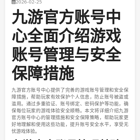
2026-02-25
九游官方账号中
心全面介绍游戏
账号管理与安全
保障措施
九游官方账号中心提供了完善的游戏账号管理和安全保
障措施，帮助玩家有效保护个人信息，防止账号被盗或
滥用。通过多重验证、账号绑定、密码保护等功能，确
保每位玩家的游戏体验安全顺畅。本文将详细介绍九游
官方账号中心的管理措施和安全保障策略，帮助玩家更
好地理解和使用这些功能，提升账号安全水平，享受无
忧游戏体验。