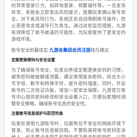
的异常登录行为，如异地登录、频繁操作等。一旦发现
异常，系统会立即发出风险提示，提醒玩家确认账号安
全。对于高风险行为，系统还会自动限制账号操作，防
止恶意攻击或盗号行为发生。通过这些监控措施，九游
有效降低了账号被盗的可能性，为玩家提供了更安全的
游戏环境。
账号安全的最佳实
九游会集团会员注册
践与建议
定期更换密码与安全设置
为了确保账号安全，玩家应养成定期更换密码的习惯，
避免密码被破解或泄露。建议使用复杂密码，结合大小
写字母、数字和特殊字符，提升密码强度。同时，开启
账号的二次验证功能，增加一层安全保障。九游官方账
号中心提供密码修改和安全设置入口，方便玩家随时调
整安全策略，确保账号信息的安全性。
注意账号信息保护与防范钓鱼
玩家在使用九游账号时，应避免在不安全的网络环境下
登录，防止账号信息被窃取。不要轻易将账号密码告诉
他人，也不要点击陌生的链接或下载未知的附件，以防