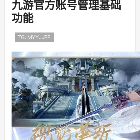
九游官方账号管理基础
功能