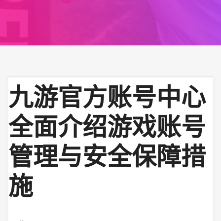
九游官方账号中心
全面介绍游戏账号
管理与安全保障措
施