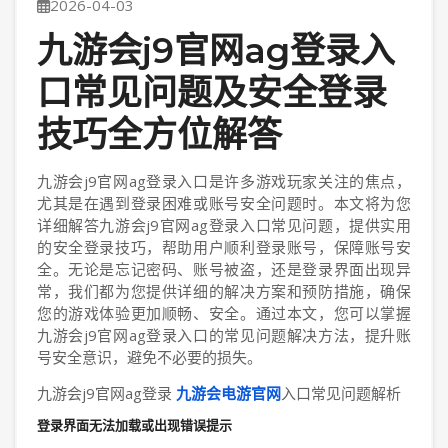
2026-04-03
九游会j9官网ag登录入
口常见问题及安全登录
技巧全方位解答
九游会j9官网ag登录入口是许多游戏玩家关注的焦点，
尤其是在遇到登录困难或账号安全问题时。本文将为您
详细解答九游会j9官网ag登录入口常见问题，提供实用
的安全登录技巧，帮助用户顺利登录账号，保障账号安
全。无论是忘记密码、账号被盗，还是登录界面出现异
常，我们都为您提供详细的解决方案和预防措施，确保
您的游戏体验更加顺畅、安全。通过本文，您可以掌握
九游会j9官网ag登录入口的常见问题解决方法，提升账
号安全意识，避免不必要的损失。
九游会j9官网ag登录
九游会电游官网
入口常见问题解析
登录界面无法加载或出现错误提示