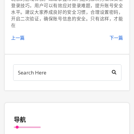
登录技巧，用户可以有效应对登录难题，提升账号安全
水平。建议大家养成良好的安全习惯，合理设置密码，
开启二次验证，确保账号信息的安全。只有这样，才能
在
上一篇
下一篇
导航