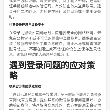
或第三方验证器。每次登录时，除了输入密码，还需验
证手机或邮箱中的验证码，有效防止他人盗用账号。建
议开启二次验证，尤其是在使用公共网络或不常用设备
时。
注意登录环境与设备安全
在登录九游会j9官网ag时，应选择安全的网络环境，避
免在公共Wi-Fi或不可信的网络中登录账号。确保设备安
装了最新的安全补丁和杀毒软件，防止木马或病毒窃取
账号信息。不要在陌生或不信任的设备上保存登录信
息，避免账号被他人恶意登录或盗用。
遇到登录问题的应对策
略
联系官方客服获取帮助
当遇到无法登录或账号异常时，第一时间应联系九游会j9
官网ag官方客服。提供详细的账号信息和问题描述，协
助验证身份，快速解决登录难题。官方客服通常会提供