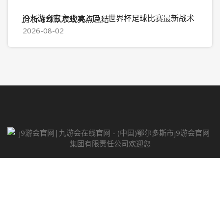
j9九游会官方登录入口：世界杯足球比赛最新战术分析与球队表现亮点总结
2026-08-02
j9游会官网|九游会在线官网 - (中国)鄂尔多斯市j9游会官网
集团有限责任公司欢迎您，一起来感受九游会电脑版官网带
来的快乐！欢迎来到j9游会官网和我们一起体验九游会在线
官网、九游会电游官网最优质的在线服务！！！