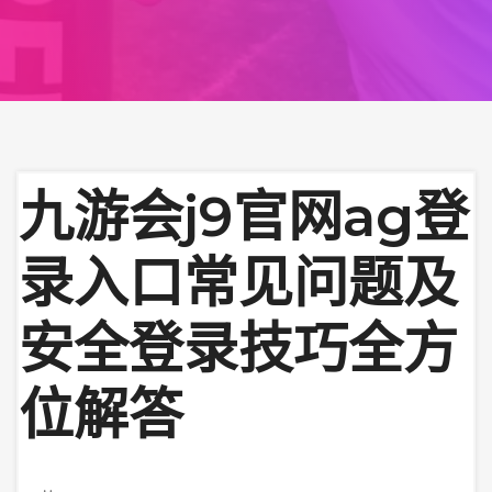
九游会j9官网ag登
录入口常见问题及
安全登录技巧全方
位解答