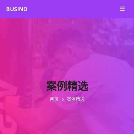
案例精选
首页
案例精选