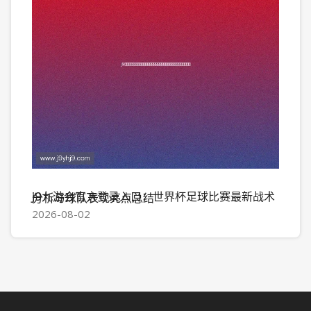
j9九游会官方登录入口：世界杯足球比赛最新战术分析与球队表现亮点总结
2026-08-02