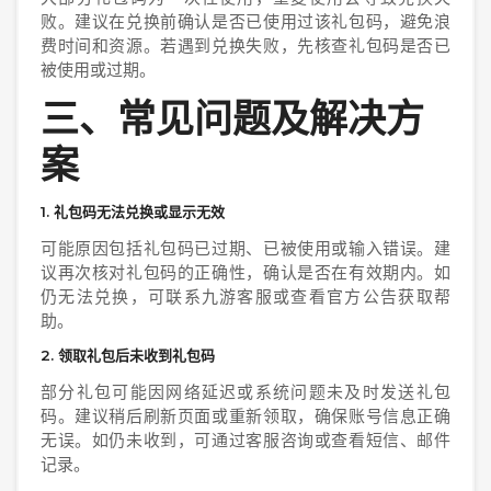
败。建议在兑换前确认是否已使用过该礼包码，避免浪
费时间和资源。若遇到兑换失败，先核查礼包码是否已
被使用或过期。
三、常见问题及解决方
案
1. 礼包码无法兑换或显示无效
可能原因包括礼包码已过期、已被使用或输入错误。建
议再次核对礼包码的正确性，确认是否在有效期内。如
仍无法兑换，可联系九游客服或查看官方公告获取帮
助。
2. 领取礼包后未收到礼包码
部分礼包可能因网络延迟或系统问题未及时发送礼包
码。建议稍后刷新页面或重新领取，确保账号信息正确
无误。如仍未收到，可通过客服咨询或查看短信、邮件
记录。