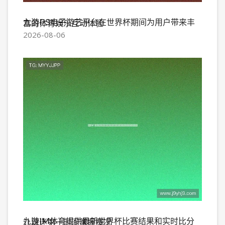
九游PS电子游艺平台在世界杯期间为用户带来丰富的体育娱乐互动体验
2026-08-06
九游IM体育提供最新世界杯比赛结果和实时比分让球迷第一时间掌握赛况