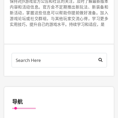
保持对J9游戏官方公告和社区的关注，及时了解最新版本
内容和活动信息。官方会不定期推出新玩法、新装备和
新活动，掌握这些信息可以帮助你提前做好准备。加入
游戏论坛或社交群组，与其他玩家交流心得，学习更多
实用技巧，提升自己的游戏水平。持续学习和适应，是
导航