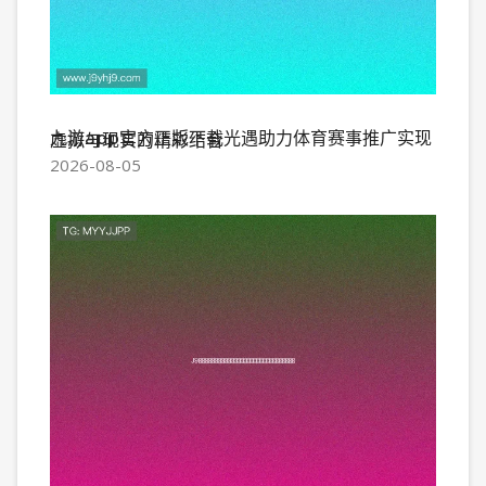
九游app官方正版下载光遇助力体育赛事推广实现虚拟与现实的精彩结合
2026-08-05