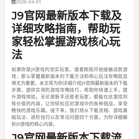
2026-04-01
J9官网最新版本下载及
详细攻略指南，帮助玩
家轻松掌握游戏核心玩
法
如果你是J9游戏的忠实玩家，或者刚刚开始接触这款游
戏，那么掌握最新版本的下载方法和核心玩法攻略就显
得尤为重要。本文将为你详细介绍J9官网最新版本的下载
步骤，提供实用的游戏攻略技巧，帮助你快速上手，提
升游戏体验。无论是新手还是老玩家，都能在这里找到
有价值的内容，让你轻松应对游戏中的各种挑战，享受
畅快的游戏乐趣。接下来，我们将从下载流程、游戏基
础玩法、进阶技巧以及常见问题四个方面，为你详细解
析J9游戏的核心内容。
J9官网最新版本下载流