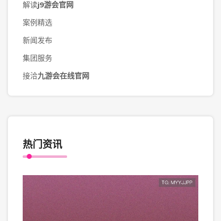
解读
j9游会官网
案例精选
新闻发布
集团服务
接洽
九游会在线官网
热门资讯