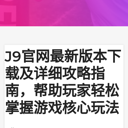
J9官网最新版本下
载及详细攻略指
南，帮助玩家轻松
掌握游戏核心玩法