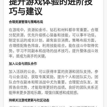
提升游戏体验的进阶技
巧与建议
合理资源管理与策略布局
在游戏中，资源如金币、钻石和材料都非常重要。合理
分配资源，优先升级核心装备和技能，可以事半功倍。
制定长远的成长计划，避免盲目消费。策略布局方面，
合理搭配角色阵容，利用技能组合，能在战斗中取得优
势。学习不同副本和战场的战术技巧，提升整体战斗效
率，是成为高手的关键。
加入公会与团队合作
加入活跃的公会，可以获得丰富的资源和团队支持。参
与公会活动，获取专属奖励，提升个人和团队实力。团
队合作在副本和帮派战中尤为重要，合理配合队友，发
挥各自优势，才能取得更好的战绩。良好的团队关系还
能带来更多游戏乐趣，增强归属感和成就感。
持续关注游戏更新与社区动态