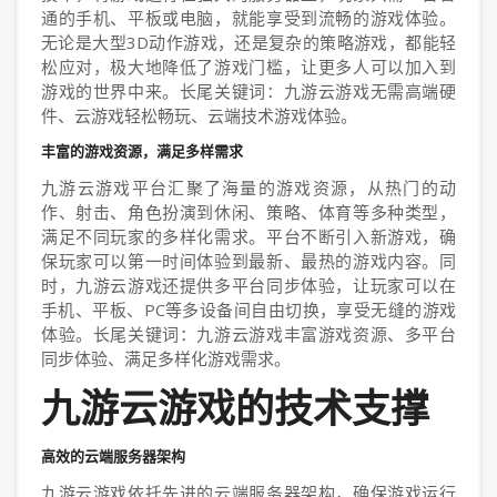
通的手机、平板或电脑，就能享受到流畅的游戏体验。
无论是大型3D动作游戏，还是复杂的策略游戏，都能轻
松应对，极大地降低了游戏门槛，让更多人可以加入到
游戏的世界中来。长尾关键词：九游云游戏无需高端硬
件、云游戏轻松畅玩、云端技术游戏体验。
丰富的游戏资源，满足多样需求
九游云游戏平台汇聚了海量的游戏资源，从热门的动
作、射击、角色扮演到休闲、策略、体育等多种类型，
满足不同玩家的多样化需求。平台不断引入新游戏，确
保玩家可以第一时间体验到最新、最热的游戏内容。同
时，九游云游戏还提供多平台同步体验，让玩家可以在
手机、平板、PC等多设备间自由切换，享受无缝的游戏
体验。长尾关键词：九游云游戏丰富游戏资源、多平台
同步体验、满足多样化游戏需求。
九游云游戏的技术支撑
高效的云端服务器架构
九游云游戏依托先进的云端服务器架构，确保游戏运行