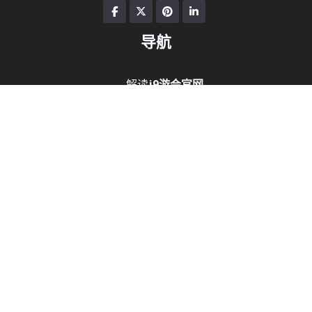
导航
解读
j9游会官网
案例精选
新闻发布
集团服务
接洽
九游会在线官网
联系方式
地址:
长沙工业区团结西路340号广场
电话:
13347529775