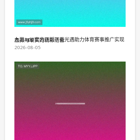
九游app官方正版下载光遇助力体育赛事推广实现虚拟与现实的精彩结合
2026-08-05