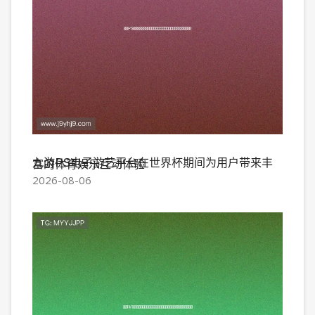
九游PS电子游艺平台在世界杯期间为用户带来丰富的体育娱乐互动体验
2026-08-06