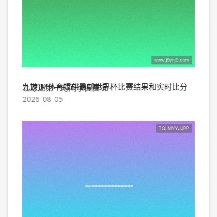
九游IM体育提供最新世界杯比赛结果和实时比分让球迷第一时间掌握赛况
2026-08-05