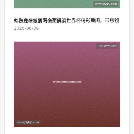
九游会在线官网全面解读世界杯精彩瞬间，带您领略足球盛宴的激情与魅力
2026-08-08