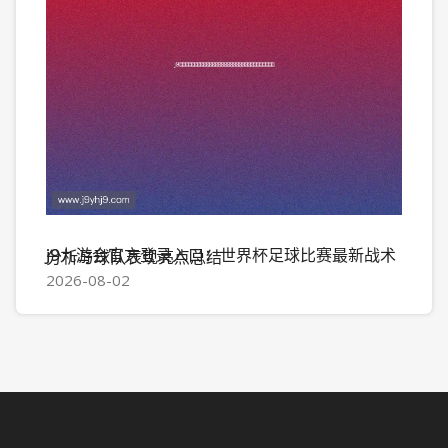
j9九游会官方登录入口：世界杯足球比赛最新战术分析与球队表现亮点总结
2026-08-02