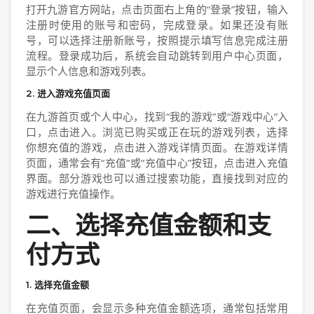
打开九游官方网站，点击页面右上角的“登录”按钮，输入
注册时使用的账号和密码，完成登录。如果还没有账
号，可以选择注册新账号，按照提示填写信息完成注册
流程。登录成功后，系统会自动跳转到用户中心页面，
显示个人信息和游戏列表。
2. 进入游戏充值页面
在九游首页或个人中心，找到“我的游戏”或“游戏中心”入
口，点击进入。浏览已购买或正在玩的游戏列表，选择
你想充值的游戏，点击进入游戏详情页面。在游戏详情
页面，通常会有“充值”或“充值中心”按钮，点击进入充值
界面。部分游戏也可以通过搜索功能，直接找到对应的
游戏进行充值操作。
二、选择充值金额和支
付方式
1. 选择充值金额
在充值页面，会显示多种充值金额选项，通常包括常用