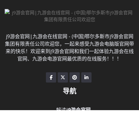
j9游会官网|九游会在线官网 - (中国)鄂尔多斯市j9游会官网
集团有限责任公司欢迎您，一起来感受九游会电脑版官网带
来的快乐！欢迎来到j9游会官网和我们一起体验九游会在线
官网、九游会电游官网最优质的在线服务！！！
导航
解读
j9游会官网
案例精选
新闻发布