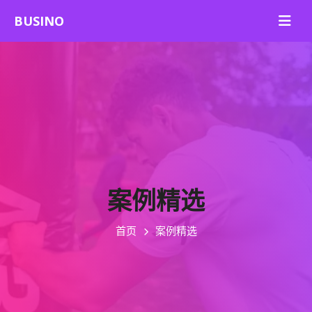
案例精选
首页
案例精选