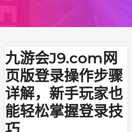
九游会J9.com网
页版登录操作步骤
详解，新手玩家也
能轻松掌握登录技
巧