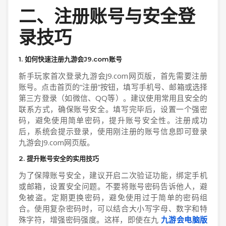
二、注册账号与安全登
录技巧
1. 如何快速注册九游会J9.com账号
新手玩家首次登录九游会J9.com网页版，首先需要注册
账号。点击首页的“注册”按钮，填写手机号、邮箱或选择
第三方登录（如微信、QQ等）。建议使用常用且安全的
联系方式，确保账号安全。填写完毕后，设置一个强密
码，避免使用简单密码，提升账号安全性。注册成功
后，系统会提示登录，使用刚注册的账号信息即可登录
九游会J9.com网页版。
2. 提升账号安全的实用技巧
为了保障账号安全，建议开启二次验证功能，绑定手机
或邮箱，设置安全问题。不要将账号密码告诉他人，避
免被盗。定期更换密码，避免使用过于简单的密码组
合。使用复杂密码时，可以结合大小写字母、数字和特
殊字符，增强密码强度。这样，即使在九
九游会电脑版