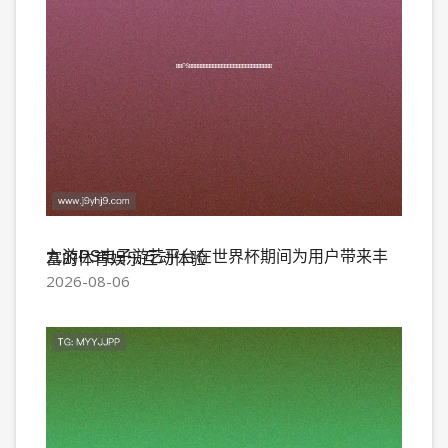
九游PS电子游艺平台在世界杯期间为用户带来丰富的体育娱乐互动体验
2026-08-06