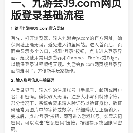
一、九游会J9.com网页
版登录基础流程
1. 访问九游会J9.com官方网站
首先，打开浏览器，输入九游会J9.com的官方网址，确
保网址正确无误，避免进入钓鱼网站。进入首页后，页
面会显示多个入口，找到“登录”按钮，点击进入登录界
面。建议使用常用浏览器如Chrome、Firefox或Edge，
以确保登录过程顺畅无误。九游会J9.com网页版登录界
面简洁明了，方便新手玩家操作。
2. 输入账号信息与验证码
在登录界面，输入你的注册账号（手机号、邮箱或用户
名）和密码。确保输入无误，注意大小写和特殊字符。
部分情况下，系统会要求输入验证码以验证身份，验证
码通常为图片中的字符或数字，仔细辨认后正确输入。
完成后，点击“登录”按钮，即可进入游戏账号。如果忘记
密码，可以点击“忘记密码”链接，按照提示找回账号密
码。