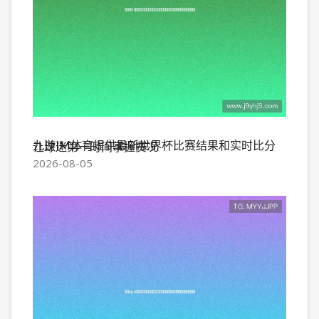
九游IM体育提供最新世界杯比赛结果和实时比分让球迷第一时间掌握赛况
2026-08-05