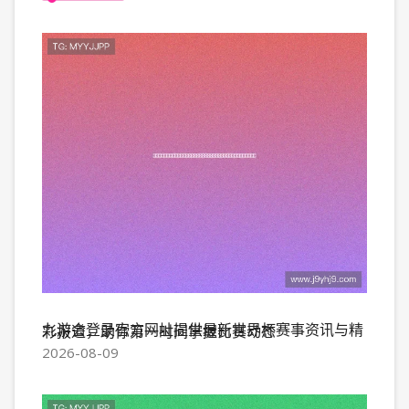
九游会登录官方网址提供最新世界杯赛事资讯与精彩报道，助你第一时间掌握比赛动态
2026-08-09