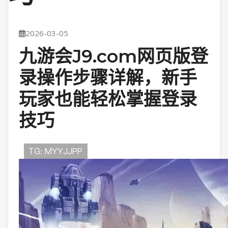
2026-03-05
九游会J9.com网页版登
录操作步骤详解，新手
玩家也能轻松掌握登录
技巧