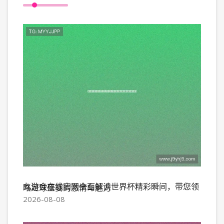
九游会在线官网全面解读世界杯精彩瞬间，带您领略足球盛宴的激情与魅力
2026-08-08