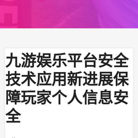
九游娱乐平台安全
技术应用新进展保
障玩家个人信息安
全