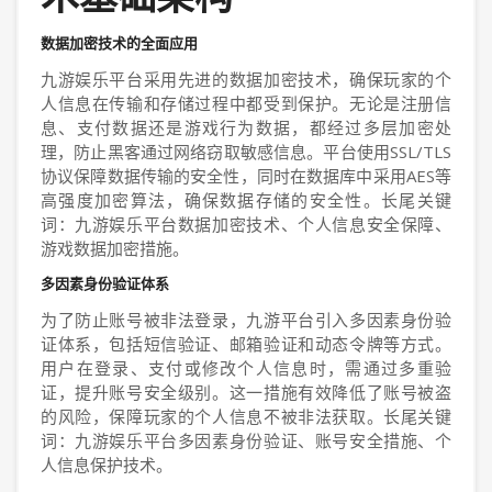
数据加密技术的全面应用
九游娱乐平台采用先进的数据加密技术，确保玩家的个
人信息在传输和存储过程中都受到保护。无论是注册信
息、支付数据还是游戏行为数据，都经过多层加密处
理，防止黑客通过网络窃取敏感信息。平台使用SSL/TLS
协议保障数据传输的安全性，同时在数据库中采用AES等
高强度加密算法，确保数据存储的安全性。长尾关键
词：九游娱乐平台数据加密技术、个人信息安全保障、
游戏数据加密措施。
多因素身份验证体系
为了防止账号被非法登录，九游平台引入多因素身份验
证体系，包括短信验证、邮箱验证和动态令牌等方式。
用户在登录、支付或修改个人信息时，需通过多重验
证，提升账号安全级别。这一措施有效降低了账号被盗
的风险，保障玩家的个人信息不被非法获取。长尾关键
词：九游娱乐平台多因素身份验证、账号安全措施、个
人信息保护技术。