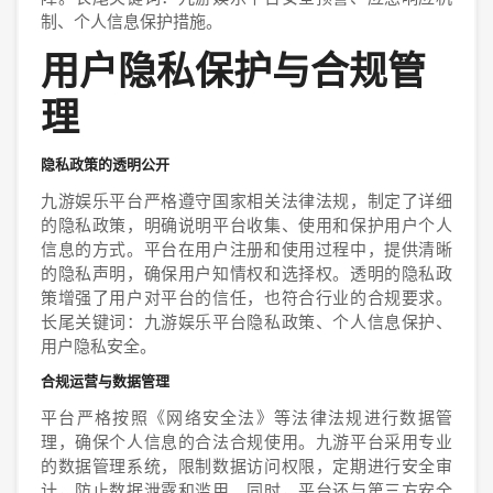
制、个人信息保护措施。
用户隐私保护与合规管
理
隐私政策的透明公开
九游娱乐平台严格遵守国家相关法律法规，制定了详细
的隐私政策，明确说明平台收集、使用和保护用户个人
信息的方式。平台在用户注册和使用过程中，提供清晰
的隐私声明，确保用户知情权和选择权。透明的隐私政
策增强了用户对平台的信任，也符合行业的合规要求。
长尾关键词：九游娱乐平台隐私政策、个人信息保护、
用户隐私安全。
合规运营与数据管理
平台严格按照《网络安全法》等法律法规进行数据管
理，确保个人信息的合法合规使用。九游平台采用专业
的数据管理系统，限制数据访问权限，定期进行安全审
计，防止数据泄露和滥用。同时，平台还与第三方安全