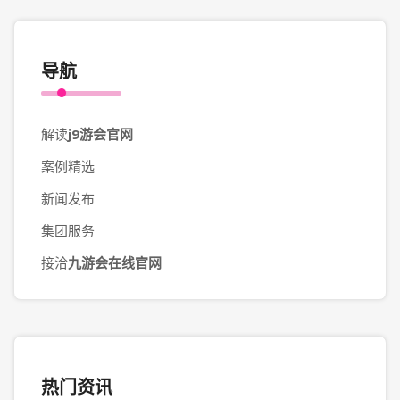
导航
解读
j9游会官网
案例精选
新闻发布
集团服务
接洽
九游会在线官网
热门资讯