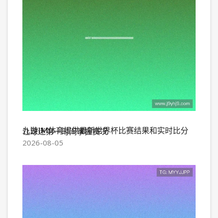
九游IM体育提供最新世界杯比赛结果和实时比分让球迷第一时间掌握赛况
2026-08-05