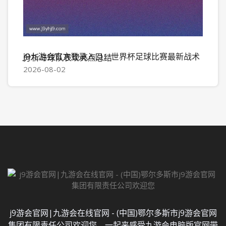
j9九游会官方登录入口：世界杯足球比赛最新战术分析与球队表现亮点总结
2026-08-02
j9游会官网|九游会在线官网 - (中国)鄂尔多斯市j9游会官网
集团有限责任公司欢迎您，一起来感受九游会电脑版官网带