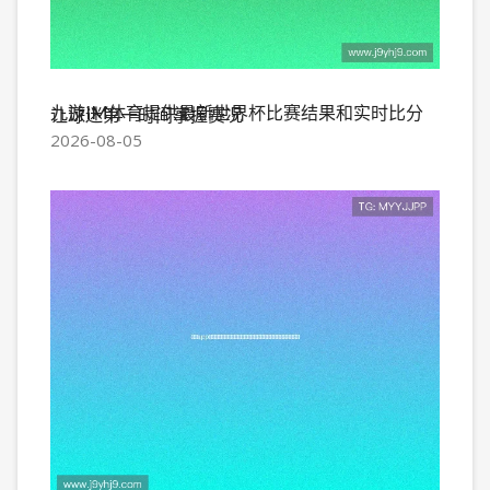
九游IM体育提供最新世界杯比赛结果和实时比分让球迷第一时间掌握赛况
2026-08-05