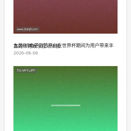
九游PS电子游艺平台在世界杯期间为用户带来丰富的体育娱乐互动体验
2026-08-06