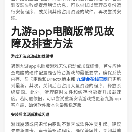
到安装失败或提示错误信息，可以尝试以管理员身份运
行安装程序，或关闭其他占用资源的软件，再次尝试安
装。
九游app电脑版常见故
障及排查方法
游戏无法启动或加载缓慢
遇到九游app电脑版游戏无法启动或加载缓慢，首先应检
查电脑的硬件配置是否符合游戏的最低要求。确保系统
内存、显卡驱动和DirectX版本都
九游会在线官网
已更新
到最新。其次，关闭后台占用大量资源的程序，释放系
统资源。此外，清理临时文件和缓存也能提升加载速
度。若问题依旧，可以尝试重新安装游戏或更新九游app
客户端，确保软件版本为最新稳定版。
安装后出现崩溃或闪退
游戏崩溃或闪退常由驱动不兼容或软件冲突引起。建议
先更新显卡、声卡等驱动程序，确保兼容性。关闭其他