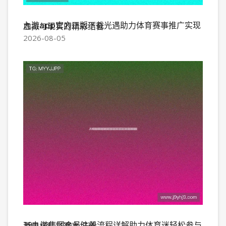
九游app官方正版下载光遇助力体育赛事推广实现虚拟与现实的精彩结合
2026-08-05