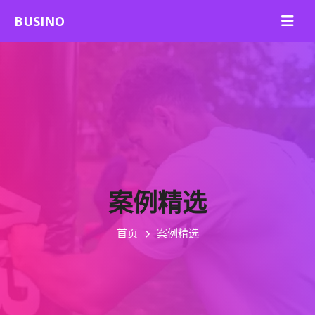
案例精选
首页
案例精选