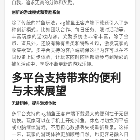
自我，追求更高的分数和奖励。
创新的游戏模式和奖励系统
除了传统的捕鱼玩法，ag捕鱼王客户端下载还引入了多
种创新模式，比如团队合作、每日任务、限时活动等，
丰富玩家的游戏内容。奖励系统也非常丰富，除了金
币、道具外，还设有稀有鱼类和特殊礼包，激发玩家的
收集欲望。多平台支持的客户端确保这些内容可以在不
同设备上同步体验，让玩家随时随地都能参与到精彩的
捕鱼活动中，享受不断更新的游戏乐趣。
多平台支持带来的便利
与未来展望
无缝切换，提升游戏体验
多平台支持的ag捕鱼王客户端下载最大的便利在于无缝
切换。玩家可以在手机上开始捕鱼，休息时切换到平板
或电脑继续游戏，不用担心数据丢失或重新登录。这样
一来，玩家的游戏体验更加顺畅自然，也更容易融入日