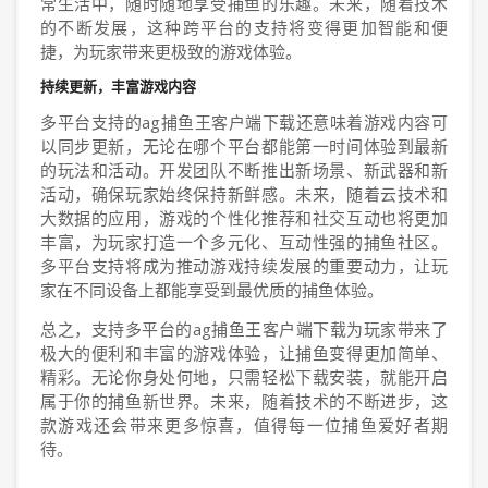
常生活中，随时随地享受捕鱼的乐趣。未来，随着技术
的不断发展，这种跨平台的支持将变得更加智能和便
捷，为玩家带来更极致的游戏体验。
持续更新，丰富游戏内容
多平台支持的ag捕鱼王客户端下载还意味着游戏内容可
以同步更新，无论在哪个平台都能第一时间体验到最新
的玩法和活动。开发团队不断推出新场景、新武器和新
活动，确保玩家始终保持新鲜感。未来，随着云技术和
大数据的应用，游戏的个性化推荐和社交互动也将更加
丰富，为玩家打造一个多元化、互动性强的捕鱼社区。
多平台支持将成为推动游戏持续发展的重要动力，让玩
家在不同设备上都能享受到最优质的捕鱼体验。
总之，支持多平台的ag捕鱼王客户端下载为玩家带来了
极大的便利和丰富的游戏体验，让捕鱼变得更加简单、
精彩。无论你身处何地，只需轻松下载安装，就能开启
属于你的捕鱼新世界。未来，随着技术的不断进步，这
款游戏还会带来更多惊喜，值得每一位捕鱼爱好者期
待。