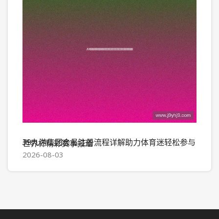
J9九游集团会员注册流程详解助力体育迷轻松参与世界杯精彩赛事报道
2026-08-03