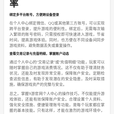
率
绑定多平台账号，方便跨设备登录
在个人中心绑定微信、QQ或其他第三方账号，可以实现
跨平台登录，提升游戏的便利性。绑定后，无需每次输
入繁琐的账号密码，只需授权即可快速进入游戏，节省
时间，提高游戏体验。同时，也方便在不同设备间同步
游戏资料，避免数据丢失或重复操作。
查看交易记录与充值明细，掌握账户动态
通过个人中心的“交易记录”或“充值明细”功能，玩家可以
随时掌握自己的游戏消费情况。这不仅有助于理清财务
状况，还能及时发现异常交易，保障账户安全。定期检
查这些信息，有助于发现潜在的安全隐患，及时采取措
施，确保游戏资产的完整与安全。
总之，掌握9游官网个人中心的操作技巧，不仅能提升游
戏体验，还能有效保障账户安全。合理设置个人资料、
强化安全措施、便捷管理账号功能，是每个玩家都应掌
握的基本技能。只有这样，才能在激烈的游戏环境中，