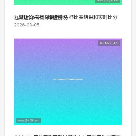
九游IM体育提供最新世界杯比赛结果和实时比分让球迷第一时间掌握赛况
2026-08-05