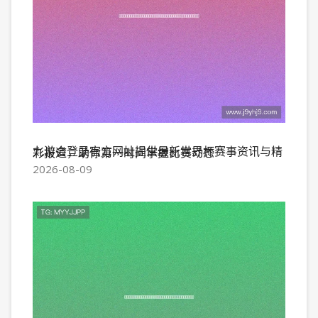
九游会登录官方网址提供最新世界杯赛事资讯与精彩报道，助你第一时间掌握比赛动态
2026-08-09