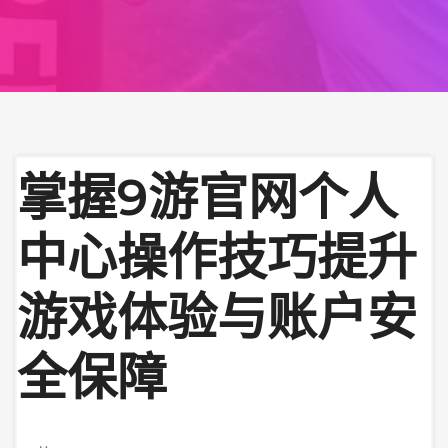
掌握9游官网个人
中心操作技巧提升
游戏体验与账户安
全保障