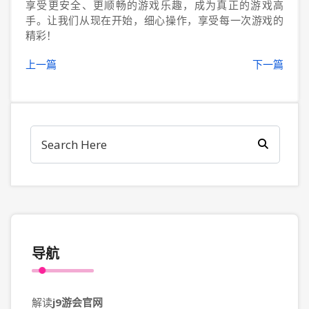
享受更安全、更顺畅的游戏乐趣，成为真正的游戏高
手。让我们从现在开始，细心操作，享受每一次游戏的
精彩！
上一篇
下一篇
导航
解读
j9游会官网